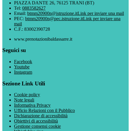
PIAZZA DANTE 26, 76125 TRANI (BT)
Tel:
0883582627
Email:
btmm20900n@istruzione.it
Link per inviare una mail
PEC:
btmm20900n@pec.istruzione.it
Link per inviare una
mail
C.F.: 83002390728
www.prenotazionibaldassarre.it
Seguici su
Facebook
Youtube
Instagram
Sezione Link Utili
Cookie policy
Note legali
Informativa Privacy
Ufficio Relazioni con il Pubblico
Dichiarazione di accessibilità
Obiettivi di accessibilità
Gestione consensi cookie