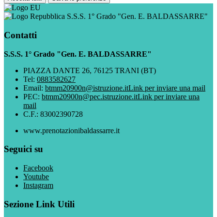
S.S.S. 1° Grado "Gen. E. BALDASSARRE"
Contatti
S.S.S. 1° Grado "Gen. E. BALDASSARRE"
PIAZZA DANTE 26, 76125 TRANI (BT)
Tel:
0883582627
Email:
btmm20900n@istruzione.it
Link per inviare una mail
PEC:
btmm20900n@pec.istruzione.it
Link per inviare una
mail
C.F.: 83002390728
www.prenotazionibaldassarre.it
Seguici su
Facebook
Youtube
Instagram
Sezione Link Utili