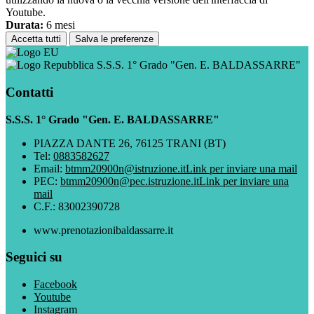
Youtube.
Durata:
6 mesi
Accetta tutti
Salva le preferenze
S.S.S. 1° Grado "Gen. E. BALDASSARRE"
Contatti
S.S.S. 1° Grado "Gen. E. BALDASSARRE"
PIAZZA DANTE 26, 76125 TRANI (BT)
Tel:
0883582627
Email:
btmm20900n@istruzione.it
Link per inviare una mail
PEC:
btmm20900n@pec.istruzione.it
Link per inviare una
mail
C.F.: 83002390728
www.prenotazionibaldassarre.it
Seguici su
Facebook
Youtube
Instagram