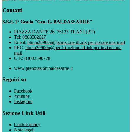
Contatti
S.S.S. 1° Grado "Gen. E. BALDASSARRE"
PIAZZA DANTE 26, 76125 TRANI (BT)
Tel:
0883582627
Email:
btmm20900n@istruzione.it
Link per inviare una mail
PEC:
btmm20900n@pec.istruzione.it
Link per inviare una
mail
C.F.: 83002390728
www.prenotazionibaldassarre.it
Seguici su
Facebook
Youtube
Instagram
Sezione Link Utili
Cookie policy
Note legali