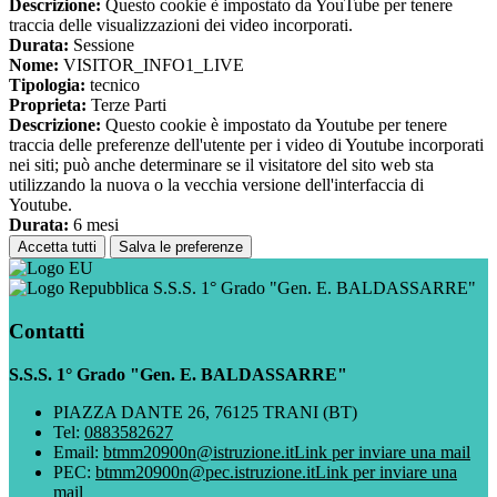
Descrizione:
Questo cookie è impostato da YouTube per tenere
traccia delle visualizzazioni dei video incorporati.
Durata:
Sessione
Nome:
VISITOR_INFO1_LIVE
Tipologia:
tecnico
Proprieta:
Terze Parti
Descrizione:
Questo cookie è impostato da Youtube per tenere
traccia delle preferenze dell'utente per i video di Youtube incorporati
nei siti; può anche determinare se il visitatore del sito web sta
utilizzando la nuova o la vecchia versione dell'interfaccia di
Youtube.
Durata:
6 mesi
Accetta tutti
Salva le preferenze
S.S.S. 1° Grado "Gen. E. BALDASSARRE"
Contatti
S.S.S. 1° Grado "Gen. E. BALDASSARRE"
PIAZZA DANTE 26, 76125 TRANI (BT)
Tel:
0883582627
Email:
btmm20900n@istruzione.it
Link per inviare una mail
PEC:
btmm20900n@pec.istruzione.it
Link per inviare una
mail