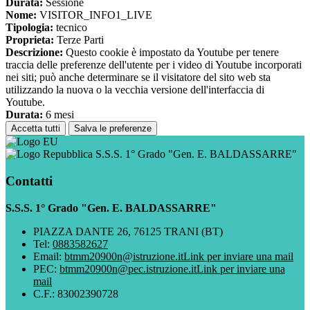
Durata:
Sessione
Nome:
VISITOR_INFO1_LIVE
Tipologia:
tecnico
Proprieta:
Terze Parti
Descrizione:
Questo cookie è impostato da Youtube per tenere
traccia delle preferenze dell'utente per i video di Youtube incorporati
nei siti; può anche determinare se il visitatore del sito web sta
utilizzando la nuova o la vecchia versione dell'interfaccia di
Youtube.
Durata:
6 mesi
Accetta tutti
Salva le preferenze
S.S.S. 1° Grado "Gen. E. BALDASSARRE"
Contatti
S.S.S. 1° Grado "Gen. E. BALDASSARRE"
PIAZZA DANTE 26, 76125 TRANI (BT)
Tel:
0883582627
Email:
btmm20900n@istruzione.it
Link per inviare una mail
PEC:
btmm20900n@pec.istruzione.it
Link per inviare una
mail
C.F.: 83002390728