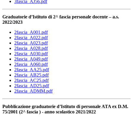
3fascia_AJ56.pdf
Graduatorie d’Istituto di 2^ fascia personale docente – a.s.
2022/2023
2fascia_A001.pdf
2fascia_A022.pdf
2fascia_A023.pdf
2fascia_A028.pdf
2fascia_A030.pdf
2fascia_A049.pdf
2fascia_A060.pdf
2fascia_AA25.pdf
2fascia_AB25.pdf
2fascia_AC25.pdf
2fascia_AD25.pdf
2fascia_ADMM.pdf
Pubblicazione graduatorie d’Istituto di personale ATA ex D.M.
75/2001 (2^ fascia ) - anno scolastico 2021/2022