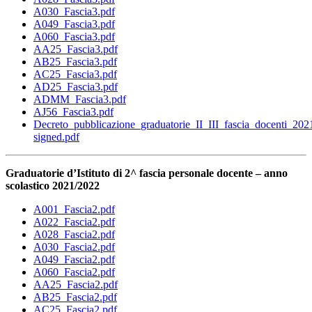
A030_Fascia3.pdf
A049_Fascia3.pdf
A060_Fascia3.pdf
AA25_Fascia3.pdf
AB25_Fascia3.pdf
AC25_Fascia3.pdf
AD25_Fascia3.pdf
ADMM_Fascia3.pdf
AJ56_Fascia3.pdf
Decreto_pubblicazione_graduatorie_II_III_fascia_docenti_20
signed.pdf
Graduatorie d’Istituto di 2^ fascia personale docente – anno
scolastico 2021/2022
A001_Fascia2.pdf
A022_Fascia2.pdf
A028_Fascia2.pdf
A030_Fascia2.pdf
A049_Fascia2.pdf
A060_Fascia2.pdf
AA25_Fascia2.pdf
AB25_Fascia2.pdf
AC25_Fascia2.pdf