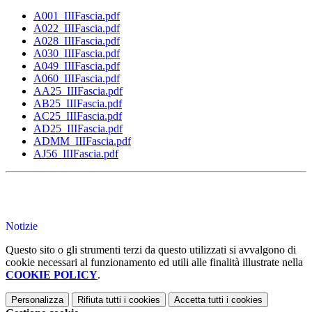
A001_IIIFascia.pdf
A022_IIIFascia.pdf
A028_IIIFascia.pdf
A030_IIIFascia.pdf
A049_IIIFascia.pdf
A060_IIIFascia.pdf
AA25_IIIFascia.pdf
AB25_IIIFascia.pdf
AC25_IIIFascia.pdf
AD25_IIIFascia.pdf
ADMM_IIIFascia.pdf
AJ56_IIIFascia.pdf
Notizie
Questo sito o gli strumenti terzi da questo utilizzati si avvalgono di
cookie necessari al funzionamento ed utili alle finalità illustrate nella
COOKIE POLICY
.
Personalizza
Rifiuta tutti
i cookies
Accetta tutti
i cookies