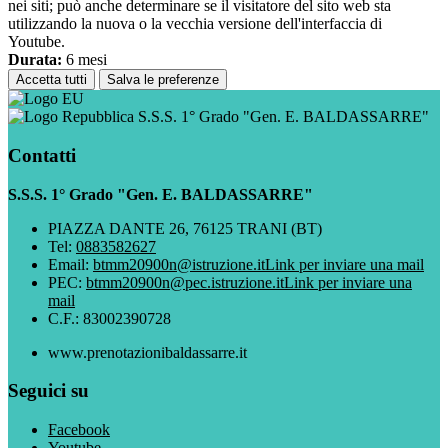
nei siti; può anche determinare se il visitatore del sito web sta
utilizzando la nuova o la vecchia versione dell'interfaccia di
Youtube.
Durata:
6 mesi
Accetta tutti
Salva le preferenze
S.S.S. 1° Grado "Gen. E. BALDASSARRE"
Contatti
S.S.S. 1° Grado "Gen. E. BALDASSARRE"
PIAZZA DANTE 26, 76125 TRANI (BT)
Tel:
0883582627
Email:
btmm20900n@istruzione.it
Link per inviare una mail
PEC:
btmm20900n@pec.istruzione.it
Link per inviare una
mail
C.F.: 83002390728
www.prenotazionibaldassarre.it
Seguici su
Facebook
Youtube