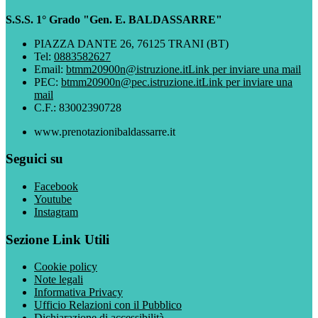
S.S.S. 1° Grado "Gen. E. BALDASSARRE"
PIAZZA DANTE 26, 76125 TRANI (BT)
Tel:
0883582627
Email:
btmm20900n@istruzione.it
Link per inviare una mail
PEC:
btmm20900n@pec.istruzione.it
Link per inviare una
mail
C.F.: 83002390728
www.prenotazionibaldassarre.it
Seguici su
Facebook
Youtube
Instagram
Sezione Link Utili
Cookie policy
Note legali
Informativa Privacy
Ufficio Relazioni con il Pubblico
Dichiarazione di accessibilità