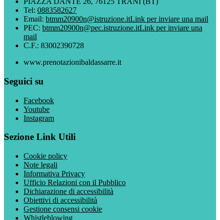
PIAZZA DANTE 26, 76125 TRANI (BT)
Tel:
0883582627
Email:
btmm20900n@istruzione.it
Link per inviare una mail
PEC:
btmm20900n@pec.istruzione.it
Link per inviare una
mail
C.F.: 83002390728
www.prenotazionibaldassarre.it
Seguici su
Facebook
Youtube
Instagram
Sezione Link Utili
Cookie policy
Note legali
Informativa Privacy
Ufficio Relazioni con il Pubblico
Dichiarazione di accessibilità
Obiettivi di accessibilità
Gestione consensi cookie
Whistleblowing