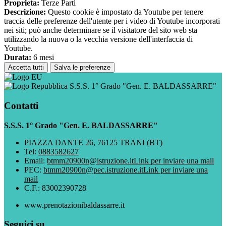
Proprieta:
Terze Parti
Descrizione:
Questo cookie è impostato da Youtube per tenere
traccia delle preferenze dell'utente per i video di Youtube incorporati
nei siti; può anche determinare se il visitatore del sito web sta
utilizzando la nuova o la vecchia versione dell'interfaccia di
Youtube.
Durata:
6 mesi
Accetta tutti
Salva le preferenze
S.S.S. 1° Grado "Gen. E. BALDASSARRE"
Contatti
S.S.S. 1° Grado "Gen. E. BALDASSARRE"
PIAZZA DANTE 26, 76125 TRANI (BT)
Tel:
0883582627
Email:
btmm20900n@istruzione.it
Link per inviare una mail
PEC:
btmm20900n@pec.istruzione.it
Link per inviare una
mail
C.F.: 83002390728
www.prenotazionibaldassarre.it
Seguici su