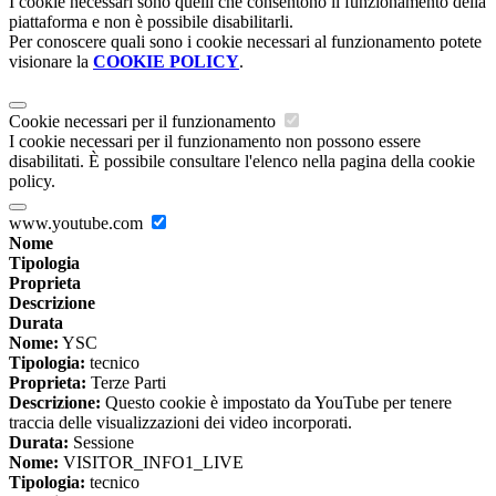
I cookie necessari sono quelli che consentono il funzionamento della
piattaforma e non è possibile disabilitarli.
Per conoscere quali sono i cookie necessari al funzionamento potete
visionare la
COOKIE POLICY
.
Cookie necessari per il funzionamento
I cookie necessari per il funzionamento non possono essere
disabilitati. È possibile consultare l'elenco nella pagina della cookie
policy.
www.youtube.com
Nome
Tipologia
Proprieta
Descrizione
Durata
Nome:
YSC
Tipologia:
tecnico
Proprieta:
Terze Parti
Descrizione:
Questo cookie è impostato da YouTube per tenere
traccia delle visualizzazioni dei video incorporati.
Durata:
Sessione
Nome:
VISITOR_INFO1_LIVE
Tipologia:
tecnico