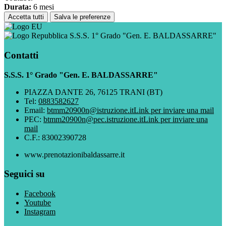
Durata:
6 mesi
Accetta tutti
Salva le preferenze
S.S.S. 1° Grado "Gen. E. BALDASSARRE"
Contatti
S.S.S. 1° Grado "Gen. E. BALDASSARRE"
PIAZZA DANTE 26, 76125 TRANI (BT)
Tel:
0883582627
Email:
btmm20900n@istruzione.it
Link per inviare una mail
PEC:
btmm20900n@pec.istruzione.it
Link per inviare una
mail
C.F.: 83002390728
www.prenotazionibaldassarre.it
Seguici su
Facebook
Youtube
Instagram