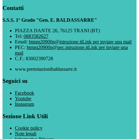
Contatti
S.S.S. 1° Grado "Gen. E. BALDASSARRE"
PIAZZA DANTE 26, 76125 TRANI (BT)
Tel:
0883582627
Email:
btmm20900n@istruzione.it
Link per inviare una mail
PEC:
btmm20900n@pec.istruzione.it
Link per inviare una
mail
C.F.: 83002390728
www.prenotazionibaldassarre.it
Seguici su
Facebook
Youtube
Instagram
Sezione Link Utili
Cookie policy
Note legali