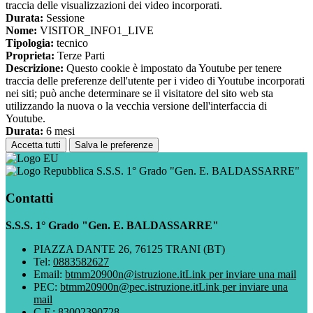
traccia delle visualizzazioni dei video incorporati.
Durata:
Sessione
Nome:
VISITOR_INFO1_LIVE
Tipologia:
tecnico
Proprieta:
Terze Parti
Descrizione:
Questo cookie è impostato da Youtube per tenere
traccia delle preferenze dell'utente per i video di Youtube incorporati
nei siti; può anche determinare se il visitatore del sito web sta
utilizzando la nuova o la vecchia versione dell'interfaccia di
Youtube.
Durata:
6 mesi
Accetta tutti
Salva le preferenze
S.S.S. 1° Grado "Gen. E. BALDASSARRE"
Contatti
S.S.S. 1° Grado "Gen. E. BALDASSARRE"
PIAZZA DANTE 26, 76125 TRANI (BT)
Tel:
0883582627
Email:
btmm20900n@istruzione.it
Link per inviare una mail
PEC:
btmm20900n@pec.istruzione.it
Link per inviare una
mail
C.F.: 83002390728