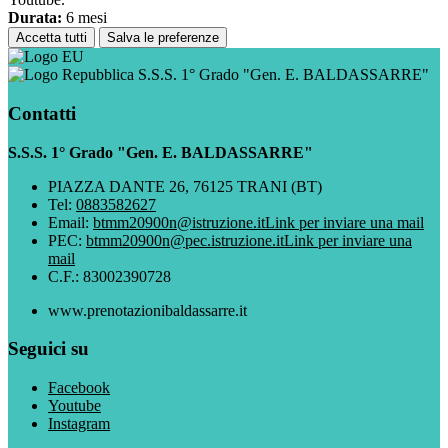
Durata:
6 mesi
Accetta tutti
Salva le preferenze
S.S.S. 1° Grado "Gen. E. BALDASSARRE"
Contatti
S.S.S. 1° Grado "Gen. E. BALDASSARRE"
PIAZZA DANTE 26, 76125 TRANI (BT)
Tel:
0883582627
Email:
btmm20900n@istruzione.it
Link per inviare una mail
PEC:
btmm20900n@pec.istruzione.it
Link per inviare una
mail
C.F.: 83002390728
www.prenotazionibaldassarre.it
Seguici su
Facebook
Youtube
Instagram