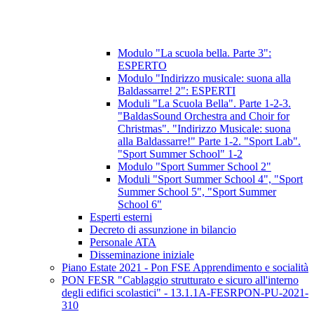
Modulo "La scuola bella. Parte 3":
ESPERTO
Modulo "Indirizzo musicale: suona alla
Baldassarre! 2": ESPERTI
Moduli "La Scuola Bella". Parte 1-2-3.
"BaldasSound Orchestra and Choir for
Christmas". "Indirizzo Musicale: suona
alla Baldassarre!" Parte 1-2. "Sport Lab".
"Sport Summer School" 1-2
Modulo "Sport Summer School 2"
Moduli "Sport Summer School 4", "Sport
Summer School 5", "Sport Summer
School 6"
Esperti esterni
Decreto di assunzione in bilancio
Personale ATA
Disseminazione iniziale
Piano Estate 2021 - Pon FSE Apprendimento e socialità
PON FESR "Cablaggio strutturato e sicuro all'interno
degli edifici scolastici" - 13.1.1A-FESRPON-PU-2021-
310