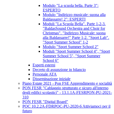
Modulo "La scuola bella. Parte 3":
ESPERTO
Modulo "Indirizzo musicale: suona alla
Baldassarre! 2": ESPERTI
Moduli "La Scuola Bella". Parte 1-2-3.
"BaldasSound Orchestra and Choir for
Christmas". "Indirizzo Musicale: suona
alla Baldassarre!" Parte 1-2. "Sport Lab".
"Sport Summer School" 1-2
Modulo "Sport Summer School 2"
Moduli "Sport Summer School 4", "Sport
Summer School 5", "Sport Summer
School 6"
Esperti esterni
Decreto di assunzione in bilancio
Personale ATA
Disseminazione iniziale
Piano Estate 2021 - Pon FSE Apprendimento e socialità
PON FESR "Cablaggio strutturato e sicuro all'interno
degli edifici scolastici" - 13.1.1A-FESRPON-PU-2021-
310
PON FESR "Digital Board"
POC 10.2.2A-FDRPOC-PU-2020-6 Attiviamoci per il
futuro