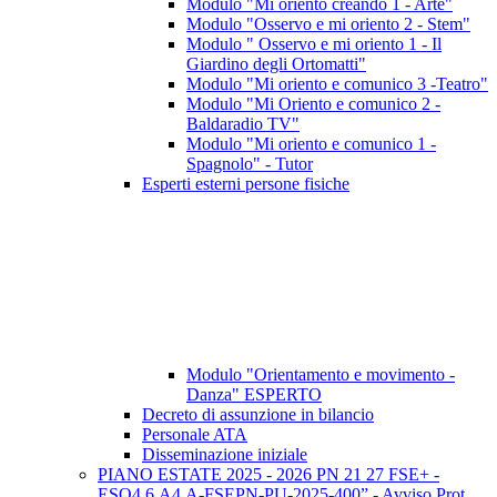
Modulo "Mi oriento creando 1 - Arte"
Modulo "Osservo e mi oriento 2 - Stem"
Modulo " Osservo e mi oriento 1 - Il
Giardino degli Ortomatti"
Modulo "Mi oriento e comunico 3 -Teatro"
Modulo "Mi Oriento e comunico 2 -
Baldaradio TV"
Modulo "Mi oriento e comunico 1 -
Spagnolo" - Tutor
Esperti esterni persone fisiche
Modulo "Orientamento e movimento -
Danza" ESPERTO
Decreto di assunzione in bilancio
Personale ATA
Disseminazione iniziale
PIANO ESTATE 2025 - 2026 PN 21 27 FSE+ -
ESO4.6.A4.A-FSEPN-PU-2025-400” - Avviso Prot.