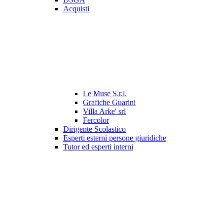
Acquisti
Le Muse S.r.l.
Grafiche Guarini
Villa Arke' srl
Fercolor
Dirigente Scolastico
Esperti esterni persone giuridiche
Tutor ed esperti interni