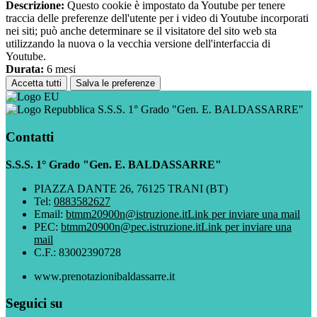
Descrizione:
Questo cookie è impostato da Youtube per tenere
traccia delle preferenze dell'utente per i video di Youtube incorporati
nei siti; può anche determinare se il visitatore del sito web sta
utilizzando la nuova o la vecchia versione dell'interfaccia di
Youtube.
Durata:
6 mesi
Accetta tutti
Salva le preferenze
S.S.S. 1° Grado "Gen. E. BALDASSARRE"
Contatti
S.S.S. 1° Grado "Gen. E. BALDASSARRE"
PIAZZA DANTE 26, 76125 TRANI (BT)
Tel:
0883582627
Email:
btmm20900n@istruzione.it
Link per inviare una mail
PEC:
btmm20900n@pec.istruzione.it
Link per inviare una
mail
C.F.: 83002390728
www.prenotazionibaldassarre.it
Seguici su