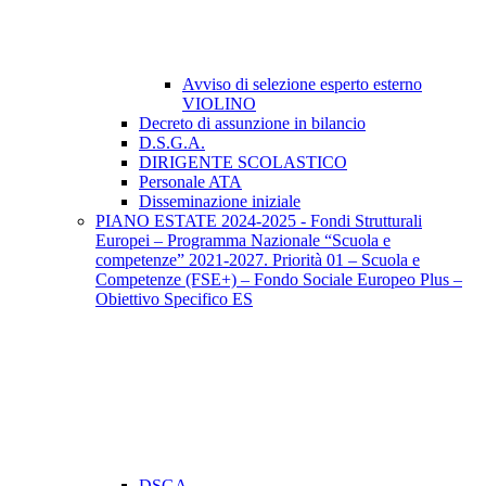
Avviso di selezione esperto esterno
VIOLINO
Decreto di assunzione in bilancio
D.S.G.A.
DIRIGENTE SCOLASTICO
Personale ATA
Disseminazione iniziale
PIANO ESTATE 2024-2025 - Fondi Strutturali
Europei – Programma Nazionale “Scuola e
competenze” 2021-2027. Priorità 01 – Scuola e
Competenze (FSE+) – Fondo Sociale Europeo Plus –
Obiettivo Specifico ES
DSGA