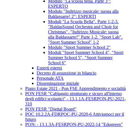
Modulo "La scuola bella. Parte 3":
ESPERTO
Modulo "Indirizzo musicale: suona alla
Baldassarre! 2": ESPERTI
Moduli "La Scuola Bella". Parte 1-2-3.
"BaldasSound Orchestra and Choir for
Christmas". "Indirizzo Musicale: suona
alla Baldassarre!" Parte 1-2. "Sport Lab".
"Sport Summer School" 1-2
Modulo "Sport Summer School 2"
Moduli "Sport Summer School 4", "Sport
Summer School 5", "Sport Summer
School 6"
Esperti esterni
Decreto di assunzione in bilancio
Personale ATA
Disseminazione iniziale
Piano Estate 2021 - Pon FSE Apprendimento e socialità
PON FESR "Cablaggio strutturato e sicuro all'interno
degli edifici scolastici" - 13.1.1A-FESRPON-PU-2021-
310
PON FESR "Digital Board"
POC 10.2.2A-FDRPOC-PU-2020-6 Attiviamoci per il
futuro
PON: - 13.1.3A-FESRPON-PU-2022-14 "Edugreen"