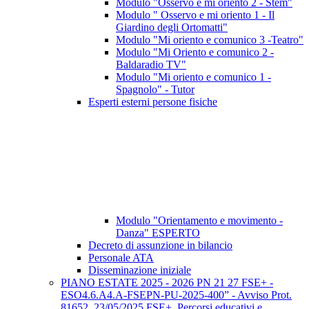
Modulo "Osservo e mi oriento 2 - Stem"
Modulo " Osservo e mi oriento 1 - Il
Giardino degli Ortomatti"
Modulo "Mi oriento e comunico 3 -Teatro"
Modulo "Mi Oriento e comunico 2 -
Baldaradio TV"
Modulo "Mi oriento e comunico 1 -
Spagnolo" - Tutor
Esperti esterni persone fisiche
Modulo "Orientamento e movimento -
Danza" ESPERTO
Decreto di assunzione in bilancio
Personale ATA
Disseminazione iniziale
PIANO ESTATE 2025 - 2026 PN 21 27 FSE+ -
ESO4.6.A4.A-FSEPN-PU-2025-400” - Avviso Prot.
81652, 23/05/2025 FSE+, Percorsi educativi e