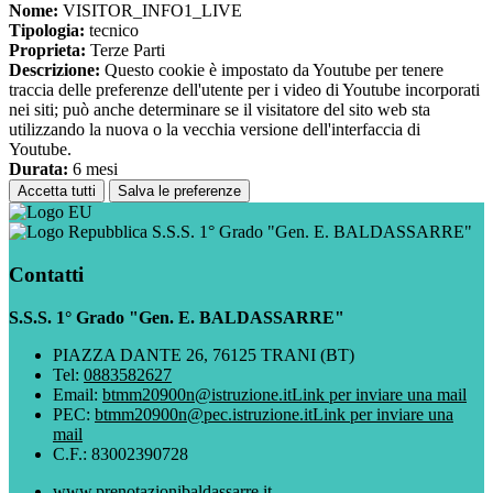
Nome:
VISITOR_INFO1_LIVE
Tipologia:
tecnico
Proprieta:
Terze Parti
Descrizione:
Questo cookie è impostato da Youtube per tenere
traccia delle preferenze dell'utente per i video di Youtube incorporati
nei siti; può anche determinare se il visitatore del sito web sta
utilizzando la nuova o la vecchia versione dell'interfaccia di
Youtube.
Durata:
6 mesi
Accetta tutti
Salva le preferenze
S.S.S. 1° Grado "Gen. E. BALDASSARRE"
Contatti
S.S.S. 1° Grado "Gen. E. BALDASSARRE"
PIAZZA DANTE 26, 76125 TRANI (BT)
Tel:
0883582627
Email:
btmm20900n@istruzione.it
Link per inviare una mail
PEC:
btmm20900n@pec.istruzione.it
Link per inviare una
mail
C.F.: 83002390728
www.prenotazionibaldassarre.it