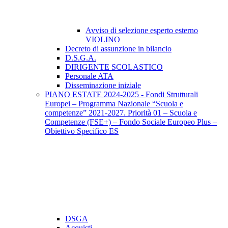
Avviso di selezione esperto esterno
VIOLINO
Decreto di assunzione in bilancio
D.S.G.A.
DIRIGENTE SCOLASTICO
Personale ATA
Disseminazione iniziale
PIANO ESTATE 2024-2025 - Fondi Strutturali
Europei – Programma Nazionale “Scuola e
competenze” 2021-2027. Priorità 01 – Scuola e
Competenze (FSE+) – Fondo Sociale Europeo Plus –
Obiettivo Specifico ES
DSGA
Acquisti