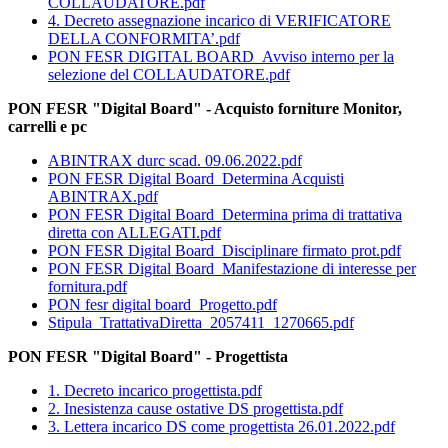
COLLAUDATORE.pdf
4. Decreto assegnazione incarico di VERIFICATORE
DELLA CONFORMITA’.pdf
PON FESR DIGITAL BOARD_Avviso interno per la
selezione del COLLAUDATORE.pdf
PON FESR "Digital Board" - Acquisto forniture Monitor,
carrelli e pc
ABINTRAX durc scad. 09.06.2022.pdf
PON FESR Digital Board_Determina Acquisti
ABINTRAX.pdf
PON FESR Digital Board_Determina prima di trattativa
diretta con ALLEGATI.pdf
PON FESR Digital Board_Disciplinare firmato prot.pdf
PON FESR Digital Board_Manifestazione di interesse per
fornitura.pdf
PON fesr digital board_Progetto.pdf
Stipula_TrattativaDiretta_2057411_1270665.pdf
PON FESR "Digital Board" - Progettista
1. Decreto incarico progettista.pdf
2. Inesistenza cause ostative DS progettista.pdf
3. Lettera incarico DS come progettista 26.01.2022.pdf