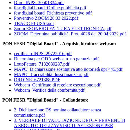
Durc_INPS_30501334.pdf
fesr digital board_Ordine pubblicità.pdf
fesr digital board_Richiesta preventivo.pdf
Preventivo ZOOM 28.03.2022.pdf
TRACC FLUSSI.pdf
Zoom ESONERO FATTURA ELETTRONICA.pdf
ZOOM_Determina pubblicità_Prot. 4026 del 20.04.2022.pdf
PON FESR "Digital Board" - Acquisto forniture webcam
certificato-INPS_29722916.pdf
Determina per ODA webcam_no garanzie.pdf
LottoFatture_7132089287.pdf
MAPO_Dichiarazione sostitutiva atto notorietà dpr 445.pdf
MAPO_Tracciabilità flussi finanziari.pdf
ORDINE_6721368.PDF
Webcam_Certificato di regolare esecuzione.pdf
Webcam_Verifica della conformità.pdf
PON FESR "Digital Board" - Collaudatore
2. Dichiarazione DS nomina collaudatore senza
commissione.pdf
3. VERBALE DI VALUTAZIONE DEI CV PERVENUTI
A SEGUITO DELL’AVVISO DI SELEZIONE PER