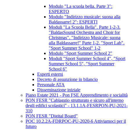
Modulo "La scuola bella. Parte 3":
ESPERTO
Modulo "Indirizzo musicale: suona alla
Baldassarre! 2": ESPERTI
Moduli "La Scuola Bella". Parte 1-2-3.
"BaldasSound Orchestra and Choir for
Christmas". "Indirizzo Musicale: suona
alla Baldassarre!" Parte 1-2. "Sport Lab".
"Sport Summer School" 1-2
Modulo "Sport Summer School 2"
Moduli "Sport Summer School 4", "Sport
Summer School 5", "Sport Summer
School 6"
Esperti esterni
Decreto di assunzione in bilancio
Personale ATA
Disseminazione iniziale
Piano Estate 2021 - Pon FSE Apprendimento e socialità
PON FESR "Cablaggio strutturato e sicuro all'interno
degli edifici scolastici" - 13.1.1A-FESRPON-PU-2021-
310
PON FESR "Digital Board"
POC 10.2.2A-FDRPOC-PU-2020-6 Attiviamoci per il
futuro