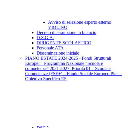
Avviso di selezione esperto esterno
VIOLINO
Decreto di assunzione in bilancio
D.S.G.A.
DIRIGENTE SCOLASTICO
Personale ATA
Disseminazione iniziale
PIANO ESTATE 2024-2025 - Fondi Strutturali
Europei – Programma Nazionale “Scuola e
competenze” 2021-2027. Priorità 01 – Scuola e
Competenze (FSE+) – Fondo Sociale Europeo Plus –
Obiettivo Specifico ES
DSGA