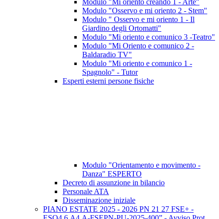
Modulo "Mi oriento creando 1 - Arte"
Modulo "Osservo e mi oriento 2 - Stem"
Modulo " Osservo e mi oriento 1 - Il
Giardino degli Ortomatti"
Modulo "Mi oriento e comunico 3 -Teatro"
Modulo "Mi Oriento e comunico 2 -
Baldaradio TV"
Modulo "Mi oriento e comunico 1 -
Spagnolo" - Tutor
Esperti esterni persone fisiche
Modulo "Orientamento e movimento -
Danza" ESPERTO
Decreto di assunzione in bilancio
Personale ATA
Disseminazione iniziale
PIANO ESTATE 2025 - 2026 PN 21 27 FSE+ -
ESO4.6.A4.A-FSEPN-PU-2025-400” - Avviso Prot.