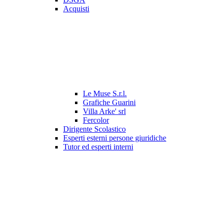
Acquisti
Le Muse S.r.l.
Grafiche Guarini
Villa Arke' srl
Fercolor
Dirigente Scolastico
Esperti esterni persone giuridiche
Tutor ed esperti interni