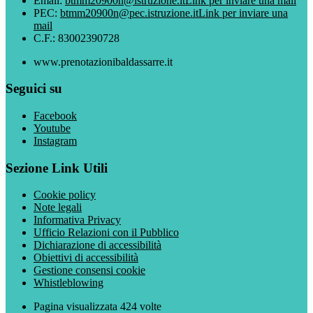
Email:
btmm20900n@istruzione.it
Link per inviare una mail
PEC:
btmm20900n@pec.istruzione.it
Link per inviare una
mail
C.F.: 83002390728
www.prenotazionibaldassarre.it
Seguici su
Facebook
Youtube
Instagram
Sezione Link Utili
Cookie policy
Note legali
Informativa Privacy
Ufficio Relazioni con il Pubblico
Dichiarazione di accessibilità
Obiettivi di accessibilità
Gestione consensi cookie
Whistleblowing
Pagina visualizzata
424
volte