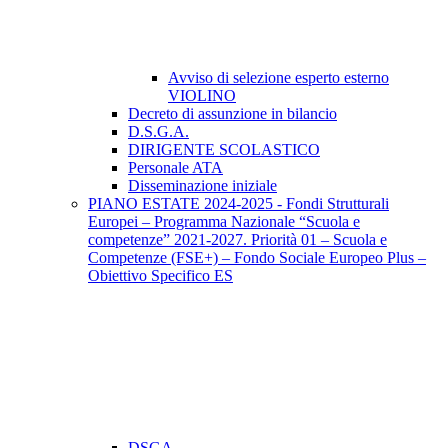
Avviso di selezione esperto esterno
VIOLINO
Decreto di assunzione in bilancio
D.S.G.A.
DIRIGENTE SCOLASTICO
Personale ATA
Disseminazione iniziale
PIANO ESTATE 2024-2025 - Fondi Strutturali
Europei – Programma Nazionale “Scuola e
competenze” 2021-2027. Priorità 01 – Scuola e
Competenze (FSE+) – Fondo Sociale Europeo Plus –
Obiettivo Specifico ES
DSGA