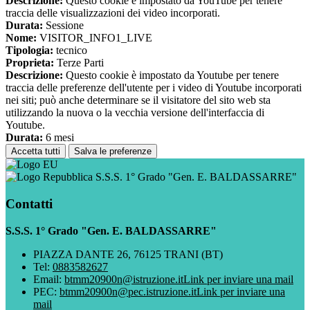
Descrizione:
Questo cookie è impostato da YouTube per tenere
traccia delle visualizzazioni dei video incorporati.
Durata:
Sessione
Nome:
VISITOR_INFO1_LIVE
Tipologia:
tecnico
Proprieta:
Terze Parti
Descrizione:
Questo cookie è impostato da Youtube per tenere
traccia delle preferenze dell'utente per i video di Youtube incorporati
nei siti; può anche determinare se il visitatore del sito web sta
utilizzando la nuova o la vecchia versione dell'interfaccia di
Youtube.
Durata:
6 mesi
Accetta tutti
Salva le preferenze
S.S.S. 1° Grado "Gen. E. BALDASSARRE"
Contatti
S.S.S. 1° Grado "Gen. E. BALDASSARRE"
PIAZZA DANTE 26, 76125 TRANI (BT)
Tel:
0883582627
Email:
btmm20900n@istruzione.it
Link per inviare una mail
PEC:
btmm20900n@pec.istruzione.it
Link per inviare una
mail