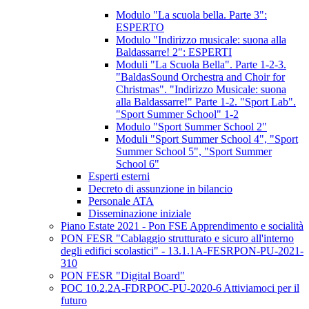
Modulo "La scuola bella. Parte 3":
ESPERTO
Modulo "Indirizzo musicale: suona alla
Baldassarre! 2": ESPERTI
Moduli "La Scuola Bella". Parte 1-2-3.
"BaldasSound Orchestra and Choir for
Christmas". "Indirizzo Musicale: suona
alla Baldassarre!" Parte 1-2. "Sport Lab".
"Sport Summer School" 1-2
Modulo "Sport Summer School 2"
Moduli "Sport Summer School 4", "Sport
Summer School 5", "Sport Summer
School 6"
Esperti esterni
Decreto di assunzione in bilancio
Personale ATA
Disseminazione iniziale
Piano Estate 2021 - Pon FSE Apprendimento e socialità
PON FESR "Cablaggio strutturato e sicuro all'interno
degli edifici scolastici" - 13.1.1A-FESRPON-PU-2021-
310
PON FESR "Digital Board"
POC 10.2.2A-FDRPOC-PU-2020-6 Attiviamoci per il
futuro