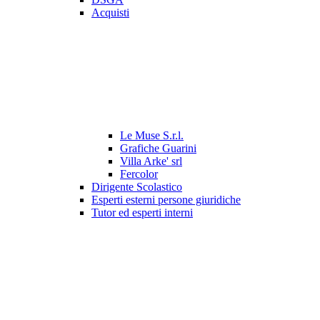
Acquisti
Le Muse S.r.l.
Grafiche Guarini
Villa Arke' srl
Fercolor
Dirigente Scolastico
Esperti esterni persone giuridiche
Tutor ed esperti interni