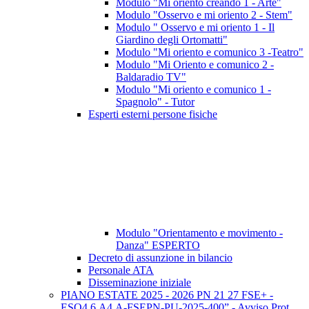
Modulo "Mi oriento creando 1 - Arte"
Modulo "Osservo e mi oriento 2 - Stem"
Modulo " Osservo e mi oriento 1 - Il
Giardino degli Ortomatti"
Modulo "Mi oriento e comunico 3 -Teatro"
Modulo "Mi Oriento e comunico 2 -
Baldaradio TV"
Modulo "Mi oriento e comunico 1 -
Spagnolo" - Tutor
Esperti esterni persone fisiche
Modulo "Orientamento e movimento -
Danza" ESPERTO
Decreto di assunzione in bilancio
Personale ATA
Disseminazione iniziale
PIANO ESTATE 2025 - 2026 PN 21 27 FSE+ -
ESO4.6.A4.A-FSEPN-PU-2025-400” - Avviso Prot.