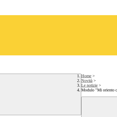
Home
>
Novità
>
Le notizie
>
Modulo "Mi oriento c