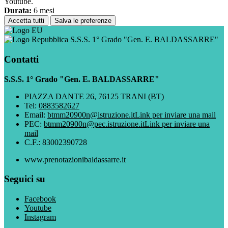
Youtube.
Durata:
6 mesi
Accetta tutti
Salva le preferenze
S.S.S. 1° Grado "Gen. E. BALDASSARRE"
Contatti
S.S.S. 1° Grado "Gen. E. BALDASSARRE"
PIAZZA DANTE 26, 76125 TRANI (BT)
Tel:
0883582627
Email:
btmm20900n@istruzione.it
Link per inviare una mail
PEC:
btmm20900n@pec.istruzione.it
Link per inviare una
mail
C.F.: 83002390728
www.prenotazionibaldassarre.it
Seguici su
Facebook
Youtube
Instagram