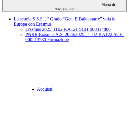
Menu di
navigazione
La scuola S.S.S. 1° Grado “Gen. E.Baldassarre” vola in
Europa con Erasmus+!
Erasmus 2025_IT02-KA121-SCH-000314806
PNRR Erasmus A.S. 2024/2025 - IT02-KA122-SCH-
000213580 Formazione
Acquisti