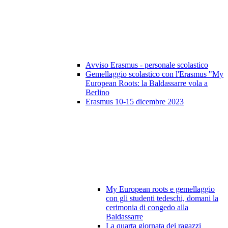
Avviso Erasmus - personale scolastico
Gemellaggio scolastico con l'Erasmus "My
European Roots: la Baldassarre vola a
Berlino
Erasmus 10-15 dicembre 2023
My European roots e gemellaggio
con gli studenti tedeschi, domani la
cerimonia di congedo alla
Baldassarre
La quarta giornata dei ragazzi