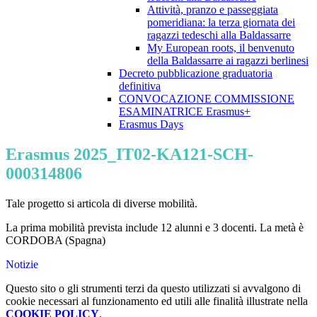
Attività, pranzo e passeggiata
pomeridiana: la terza giornata dei
ragazzi tedeschi alla Baldassarre
My European roots, il benvenuto
della Baldassarre ai ragazzi berlinesi
Decreto pubblicazione graduatoria
definitiva
CONVOCAZIONE COMMISSIONE
ESAMINATRICE Erasmus+
Erasmus Days
Erasmus 2025_IT02-KA121-SCH-
000314806
Tale progetto si articola di diverse mobilità.
La prima mobilità prevista include 12 alunni e 3 docenti. La metà è
CORDOBA (Spagna)
Notizie
Questo sito o gli strumenti terzi da questo utilizzati si avvalgono di
cookie necessari al funzionamento ed utili alle finalità illustrate nella
COOKIE POLICY
.