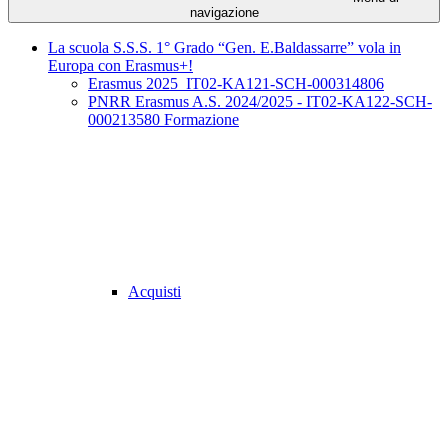
navigazione
La scuola S.S.S. 1° Grado “Gen. E.Baldassarre” vola in
Europa con Erasmus+!
Erasmus 2025_IT02-KA121-SCH-000314806
PNRR Erasmus A.S. 2024/2025 - IT02-KA122-SCH-
000213580 Formazione
Acquisti