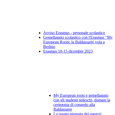
Avviso Erasmus - personale scolastico
Gemellaggio scolastico con l'Erasmus "My
European Roots: la Baldassarre vola a
Berlino
Erasmus 10-15 dicembre 2023
My European roots e gemellaggio
con gli studenti tedeschi, domani la
cerimonia di congedo alla
Baldassarre
La quarta giornata dei ragazzi