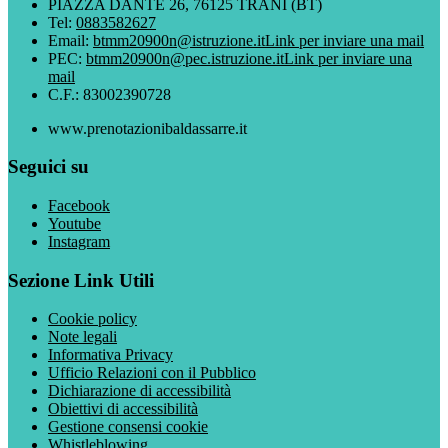
PIAZZA DANTE 26, 76125 TRANI (BT)
Tel:
0883582627
Email:
btmm20900n@istruzione.it
Link per inviare una mail
PEC:
btmm20900n@pec.istruzione.it
Link per inviare una
mail
C.F.: 83002390728
www.prenotazionibaldassarre.it
Seguici su
Facebook
Youtube
Instagram
Sezione Link Utili
Cookie policy
Note legali
Informativa Privacy
Ufficio Relazioni con il Pubblico
Dichiarazione di accessibilità
Obiettivi di accessibilità
Gestione consensi cookie
Whistleblowing