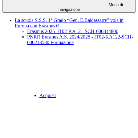
Menu di
navigazione
La scuola S.S.S. 1° Grado “Gen. E.Baldassarre” vola in
Europa con Erasmus+!
Erasmus 2025_IT02-KA121-SCH-000314806
PNRR Erasmus A.S. 2024/2025 - IT02-KA122-SCH-
000213580 Formazione
Acquisti