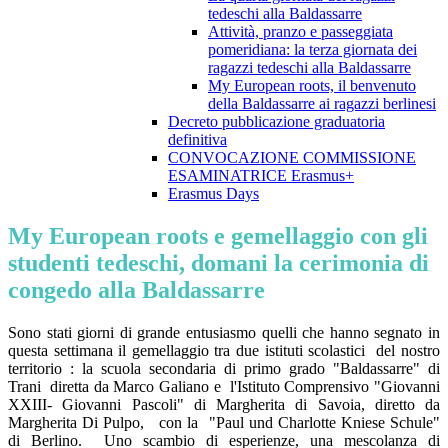
tedeschi alla Baldassarre
Attività, pranzo e passeggiata
pomeridiana: la terza giornata dei
ragazzi tedeschi alla Baldassarre
My European roots, il benvenuto
della Baldassarre ai ragazzi berlinesi
Decreto pubblicazione graduatoria
definitiva
CONVOCAZIONE COMMISSIONE
ESAMINATRICE Erasmus+
Erasmus Days
My European roots e gemellaggio con gli
studenti tedeschi, domani la cerimonia di
congedo alla Baldassarre
Sono stati giorni di grande entusiasmo quelli che hanno segnato in
questa settimana il gemellaggio tra due istituti scolastici del nostro
territorio : la scuola secondaria di primo grado "Baldassarre" di
Trani diretta da Marco Galiano e l'Istituto Comprensivo "Giovanni
XXIII- Giovanni Pascoli" di Margherita di Savoia, diretto da
Margherita Di Pulpo, con la "Paul und Charlotte Kniese Schule"
di Berlino. Uno scambio di esperienze, una mescolanza di