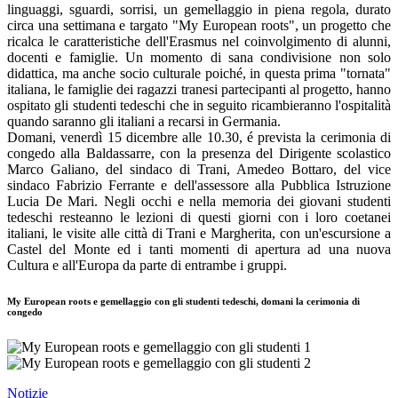
linguaggi, sguardi, sorrisi, un gemellaggio in piena regola, durato
circa una settimana e targato "My European roots", un progetto che
ricalca le caratteristiche dell'Erasmus nel coinvolgimento di alunni,
docenti e famiglie. Un momento di sana condivisione non solo
didattica, ma anche socio culturale poiché, in questa prima "tornata"
italiana, le famiglie dei ragazzi tranesi partecipanti al progetto, hanno
ospitato gli studenti tedeschi che in seguito ricambieranno l'ospitalità
quando saranno gli italiani a recarsi in Germania.
Domani, venerdì 15 dicembre alle 10.30, é prevista la cerimonia di
congedo alla Baldassarre, con la presenza del Dirigente scolastico
Marco Galiano, del sindaco di Trani, Amedeo Bottaro, del vice
sindaco Fabrizio Ferrante e dell'assessore alla Pubblica Istruzione
Lucia De Mari. Negli occhi e nella memoria dei giovani studenti
tedeschi resteanno le lezioni di questi giorni con i loro coetanei
italiani, le visite alle città di Trani e Margherita, con un'escursione a
Castel del Monte ed i tanti momenti di apertura ad una nuova
Cultura e all'Europa da parte di entrambe i gruppi.
My European roots e gemellaggio con gli studenti tedeschi, domani la cerimonia di
congedo
Notizie