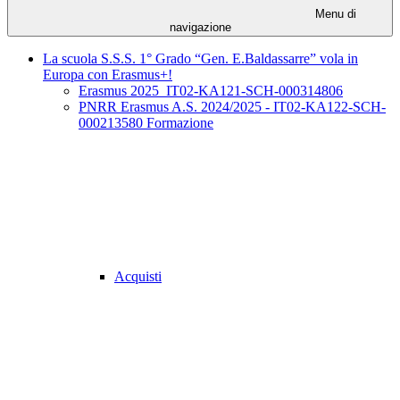
Menu di
navigazione
La scuola S.S.S. 1° Grado “Gen. E.Baldassarre” vola in
Europa con Erasmus+!
Erasmus 2025_IT02-KA121-SCH-000314806
PNRR Erasmus A.S. 2024/2025 - IT02-KA122-SCH-
000213580 Formazione
Acquisti