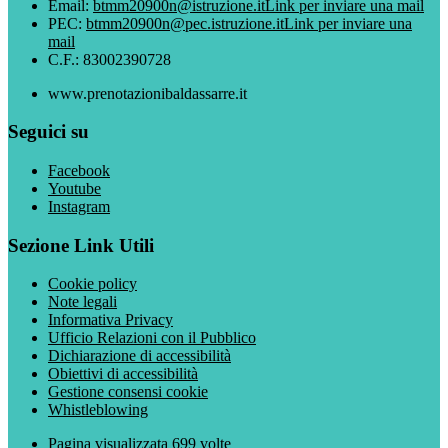
Email:
btmm20900n@istruzione.it
Link per inviare una mail
PEC:
btmm20900n@pec.istruzione.it
Link per inviare una
mail
C.F.: 83002390728
www.prenotazionibaldassarre.it
Seguici su
Facebook
Youtube
Instagram
Sezione Link Utili
Cookie policy
Note legali
Informativa Privacy
Ufficio Relazioni con il Pubblico
Dichiarazione di accessibilità
Obiettivi di accessibilità
Gestione consensi cookie
Whistleblowing
Pagina visualizzata
699
volte