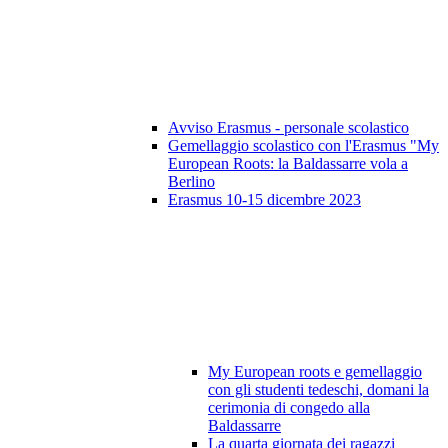
Avviso Erasmus - personale scolastico
Gemellaggio scolastico con l'Erasmus "My
European Roots: la Baldassarre vola a
Berlino
Erasmus 10-15 dicembre 2023
My European roots e gemellaggio
con gli studenti tedeschi, domani la
cerimonia di congedo alla
Baldassarre
La quarta giornata dei ragazzi