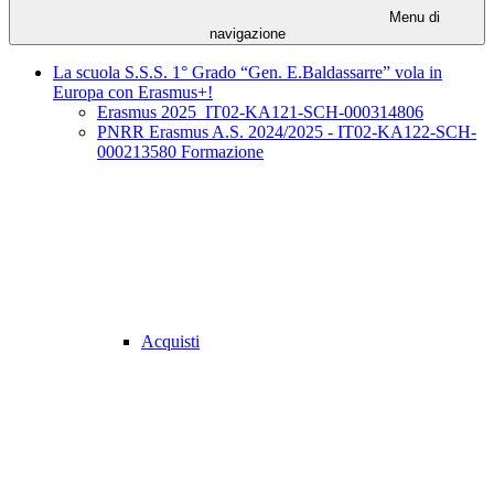
Menu di
navigazione
La scuola S.S.S. 1° Grado “Gen. E.Baldassarre” vola in
Europa con Erasmus+!
Erasmus 2025_IT02-KA121-SCH-000314806
PNRR Erasmus A.S. 2024/2025 - IT02-KA122-SCH-
000213580 Formazione
Acquisti