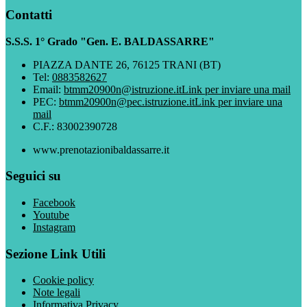
Contatti
S.S.S. 1° Grado "Gen. E. BALDASSARRE"
PIAZZA DANTE 26, 76125 TRANI (BT)
Tel:
0883582627
Email:
btmm20900n@istruzione.it
Link per inviare una mail
PEC:
btmm20900n@pec.istruzione.it
Link per inviare una
mail
C.F.: 83002390728
www.prenotazionibaldassarre.it
Seguici su
Facebook
Youtube
Instagram
Sezione Link Utili
Cookie policy
Note legali
Informativa Privacy