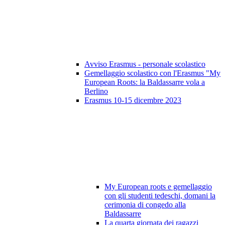
Avviso Erasmus - personale scolastico
Gemellaggio scolastico con l'Erasmus "My
European Roots: la Baldassarre vola a
Berlino
Erasmus 10-15 dicembre 2023
My European roots e gemellaggio
con gli studenti tedeschi, domani la
cerimonia di congedo alla
Baldassarre
La quarta giornata dei ragazzi