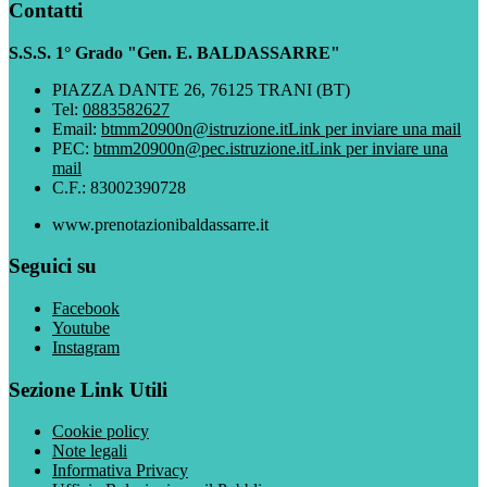
Contatti
S.S.S. 1° Grado "Gen. E. BALDASSARRE"
PIAZZA DANTE 26, 76125 TRANI (BT)
Tel:
0883582627
Email:
btmm20900n@istruzione.it
Link per inviare una mail
PEC:
btmm20900n@pec.istruzione.it
Link per inviare una
mail
C.F.: 83002390728
www.prenotazionibaldassarre.it
Seguici su
Facebook
Youtube
Instagram
Sezione Link Utili
Cookie policy
Note legali
Informativa Privacy