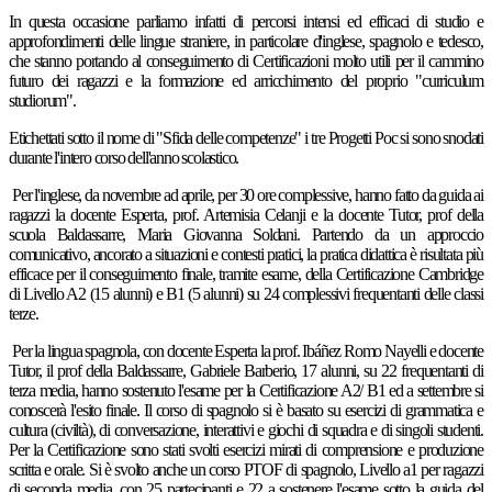
In questa occasione parliamo infatti di percorsi intensi ed efficaci di studio e
approfondimenti delle lingue straniere, in particolare d'inglese, spagnolo e tedesco,
che stanno portando al conseguimento di Certificazioni molto utili per il cammino
futuro dei ragazzi e la formazione ed arricchimento del proprio "curriculum
studiorum".
Etichettati sotto il nome di "Sfida delle competenze" i tre Progetti Poc si sono snodati
durante l'intero corso dell'anno scolastico.
Per l'inglese, da novembre ad aprile, per 30 ore complessive, hanno fatto da guida ai
ragazzi la docente Esperta, prof. Artemisia Celanji e la docente Tutor, prof della
scuola Baldassarre, Maria Giovanna Soldani. Partendo da un approccio
comunicativo, ancorato a situazioni e contesti pratici, la pratica didattica è risultata più
efficace per il conseguimento finale, tramite esame, della Certificazione Cambridge
di Livello A2 (15 alunni) e B1 (5 alunni) su 24 complessivi frequentanti delle classi
terze.
Per la lingua spagnola, con docente Esperta la prof. Ibáñez Romo Nayelli e docente
Tutor, il prof della Baldassarre, Gabriele Barberio, 17 alunni, su 22 frequentanti di
terza media, hanno sostenuto l'esame per la Certificazione A2/ B1 ed a settembre si
conoscerà l'esito finale. Il corso di spagnolo si è basato su esercizi di grammatica e
cultura (civiltà), di conversazione, interattivi e giochi di squadra e di singoli studenti.
Per la Certificazione sono stati svolti esercizi mirati di comprensione e produzione
scritta e orale. Si è svolto anche un corso PTOF di spagnolo, Livello a1 per ragazzi
di seconda media, con 25 partecipanti e 22 a sostenere l'esame sotto la guida del