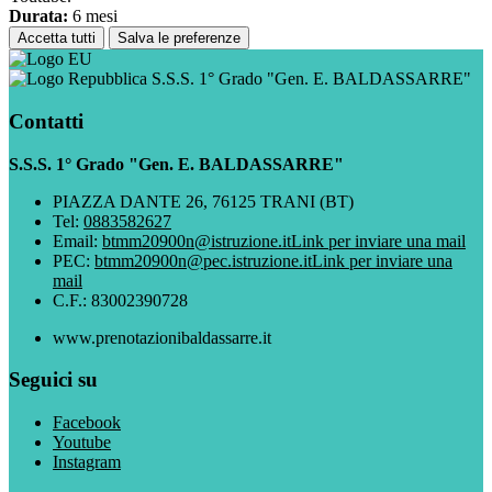
Durata:
6 mesi
Accetta tutti
Salva le preferenze
S.S.S. 1° Grado "Gen. E. BALDASSARRE"
Contatti
S.S.S. 1° Grado "Gen. E. BALDASSARRE"
PIAZZA DANTE 26, 76125 TRANI (BT)
Tel:
0883582627
Email:
btmm20900n@istruzione.it
Link per inviare una mail
PEC:
btmm20900n@pec.istruzione.it
Link per inviare una
mail
C.F.: 83002390728
www.prenotazionibaldassarre.it
Seguici su
Facebook
Youtube
Instagram