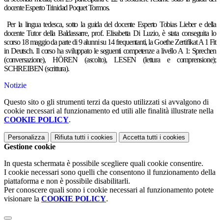
docente Esperto Trinidad Poquet Tormos.
Per la lingua tedesca, sotto la guida del docente Esperto Tobias Lieber e della
docente Tutor della Baldassarre, prof. Elisabetta Di Luzio, è stata conseguita lo
scorso 18 maggio da parte di 9 alunni su 14 frequentanti, la Goethe Zertifikat A 1 Fit
in Deutsch. Il corso ha sviluppato le seguenti competenze a livello A 1: Sprechen
(conversazione), HÖREN (ascolto), LESEN (lettura e comprensione);
SCHREIBEN (scrittura).
Notizie
Questo sito o gli strumenti terzi da questo utilizzati si avvalgono di
cookie necessari al funzionamento ed utili alle finalità illustrate nella
COOKIE POLICY
.
Personalizza
Rifiuta tutti
i cookies
Accetta tutti
i cookies
Gestione cookie
In questa schermata è possibile scegliere quali cookie consentire.
I cookie necessari sono quelli che consentono il funzionamento della
piattaforma e non è possibile disabilitarli.
Per conoscere quali sono i cookie necessari al funzionamento potete
visionare la
COOKIE POLICY
.