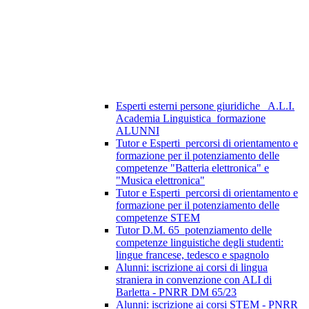
Esperti esterni persone giuridiche_ A.L.I.
Academia Linguistica_formazione
ALUNNI
Tutor e Esperti_percorsi di orientamento e
formazione per il potenziamento delle
competenze "Batteria elettronica" e
"Musica elettronica"
Tutor e Esperti_percorsi di orientamento e
formazione per il potenziamento delle
competenze STEM
Tutor D.M. 65_potenziamento delle
competenze linguistiche degli studenti:
lingue francese, tedesco e spagnolo
Alunni: iscrizione ai corsi di lingua
straniera in convenzione con ALI di
Barletta - PNRR DM 65/23
Alunni: iscrizione ai corsi STEM - PNRR