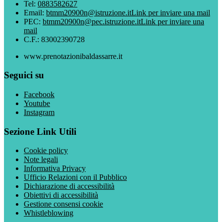
Tel:
0883582627
Email:
btmm20900n@istruzione.it
Link per inviare una mail
PEC:
btmm20900n@pec.istruzione.it
Link per inviare una
mail
C.F.: 83002390728
www.prenotazionibaldassarre.it
Seguici su
Facebook
Youtube
Instagram
Sezione Link Utili
Cookie policy
Note legali
Informativa Privacy
Ufficio Relazioni con il Pubblico
Dichiarazione di accessibilità
Obiettivi di accessibilità
Gestione consensi cookie
Whistleblowing