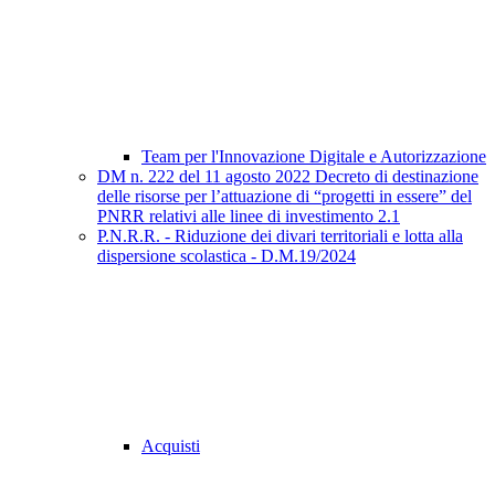
Team per l'Innovazione Digitale e Autorizzazione
DM n. 222 del 11 agosto 2022 Decreto di destinazione
delle risorse per l’attuazione di “progetti in essere” del
PNRR relativi alle linee di investimento 2.1
P.N.R.R. - Riduzione dei divari territoriali e lotta alla
dispersione scolastica - D.M.19/2024
Acquisti