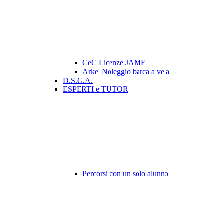
CeC Licenze JAMF
Arke' Noleggio barca a vela
D.S.G.A.
ESPERTI e TUTOR
Percorsi con un solo alunno