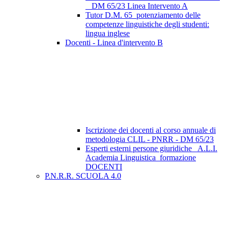
_ DM 65/23 Linea Intervento A
Tutor D.M. 65_potenziamento delle
competenze linguistiche degli studenti:
lingua inglese
Docenti - Linea d'intervento B
Iscrizione dei docenti al corso annuale di
metodologia CLIL - PNRR - DM 65/23
Esperti esterni persone giuridiche_ A.L.I.
Academia Linguistica_formazione
DOCENTI
P.N.R.R. SCUOLA 4.0