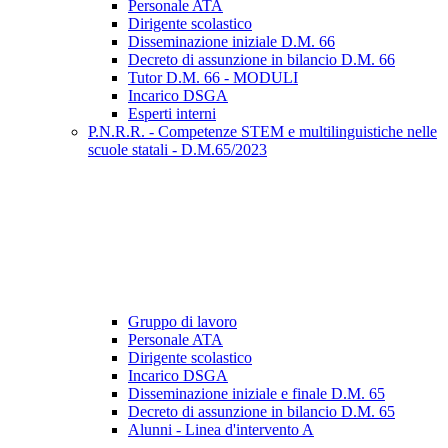
Personale ATA
Dirigente scolastico
Disseminazione iniziale D.M. 66
Decreto di assunzione in bilancio D.M. 66
Tutor D.M. 66 - MODULI
Incarico DSGA
Esperti interni
P.N.R.R. - Competenze STEM e multilinguistiche nelle
scuole statali - D.M.65/2023
Gruppo di lavoro
Personale ATA
Dirigente scolastico
Incarico DSGA
Disseminazione iniziale e finale D.M. 65
Decreto di assunzione in bilancio D.M. 65
Alunni - Linea d'intervento A