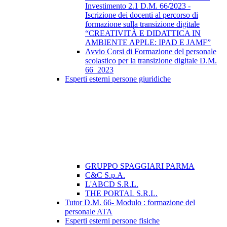
Investimento 2.1 D.M. 66/2023 -
Iscrizione dei docenti al percorso di
formazione sulla transizione digitale
“CREATIVITÀ E DIDATTICA IN
AMBIENTE APPLE: IPAD E JAMF”
Avvio Corsi di Formazione del personale
scolastico per la transizione digitale D.M.
66_2023
Esperti esterni persone giuridiche
GRUPPO SPAGGIARI PARMA
C&C S.p.A.
L'ABCD S.R.L.
THE PORTAL S.R.L.
Tutor D.M. 66- Modulo : formazione del
personale ATA
Esperti esterni persone fisiche