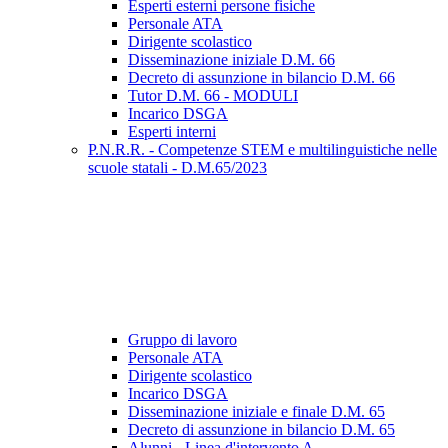
Esperti esterni persone fisiche
Personale ATA
Dirigente scolastico
Disseminazione iniziale D.M. 66
Decreto di assunzione in bilancio D.M. 66
Tutor D.M. 66 - MODULI
Incarico DSGA
Esperti interni
P.N.R.R. - Competenze STEM e multilinguistiche nelle
scuole statali - D.M.65/2023
Gruppo di lavoro
Personale ATA
Dirigente scolastico
Incarico DSGA
Disseminazione iniziale e finale D.M. 65
Decreto di assunzione in bilancio D.M. 65
Alunni - Linea d'intervento A