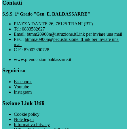
Contatti
S.S.S. 1° Grado "Gen. E. BALDASSARRE"
PIAZZA DANTE 26, 76125 TRANI (BT)
Tel:
0883582627
Email:
btmm20900n@istruzione.it
Link per inviare una mail
PEC:
btmm20900n@pec.istruzione.it
Link per inviare una
mail
C.F.: 83002390728
www.prenotazionibaldassarre.it
Seguici su
Facebook
Youtube
Instagram
Sezione Link Utili
Cookie policy
Note legali
Informativa Privacy