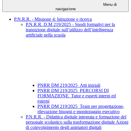
Menu di
navigazione
P.N.R.R. - Missione 4: Istruzione e ricerca
P.N.R.R. D.M 219/2025 - Snodi formativi per la
transizione digitale sull’utilizzo dell’intelligenza
artificiale nella scuola
PNRR DM 219/2025_Atti iniziali
PNRR DM 219/2025_PERCORSI DI
FORMAZIONE_Tutor e esperti interni ed
esterni
PNRR DM 219/2025_Team per progettazione,
rilevazione bisogni e monitoraggio esecutivo
P.N.R.R. - Didattica digitale integrata e formazione del
personale scolastico sulla trasformazione digitale Azioni
di coinvolgimento degli animatori digitali