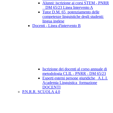
Alunni: iscrizione ai corsi STEM - PNRR
_ DM 65/23 Linea Intervento A
Tutor D.M. 65_potenziamento delle
competenze linguistiche degli studenti:
lingua inglese
Docenti - Linea d'intervento B
Iscrizione dei docenti al corso annuale di
metodologia CLIL - PNRR - DM 65/23
Esperti esterni persone giuridiche_ A.L.I.
Academia Linguistica_formazione
DOCENTI
P.N.R.R. SCUOLA 4.0