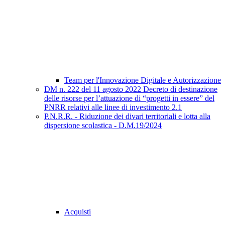
Team per l'Innovazione Digitale e Autorizzazione
DM n. 222 del 11 agosto 2022 Decreto di destinazione
delle risorse per l’attuazione di “progetti in essere” del
PNRR relativi alle linee di investimento 2.1
P.N.R.R. - Riduzione dei divari territoriali e lotta alla
dispersione scolastica - D.M.19/2024
Acquisti