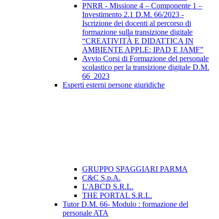
PNRR - Missione 4 – Componente 1 –
Investimento 2.1 D.M. 66/2023 -
Iscrizione dei docenti al percorso di
formazione sulla transizione digitale
“CREATIVITÀ E DIDATTICA IN
AMBIENTE APPLE: IPAD E JAMF”
Avvio Corsi di Formazione del personale
scolastico per la transizione digitale D.M.
66_2023
Esperti esterni persone giuridiche
GRUPPO SPAGGIARI PARMA
C&C S.p.A.
L'ABCD S.R.L.
THE PORTAL S.R.L.
Tutor D.M. 66- Modulo : formazione del
personale ATA