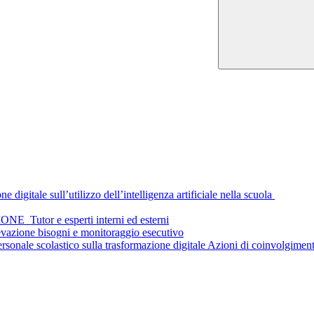
digitale sull’utilizzo dell’intelligenza artificiale nella scuola
tor e esperti interni ed esterni
azione bisogni e monitoraggio esecutivo
ersonale scolastico sulla trasformazione digitale Azioni di coinvolgiment