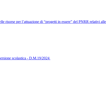
 risorse per l’attuazione di “progetti in essere” del PNRR relativi alle
ispersione scolastica - D.M.19/2024