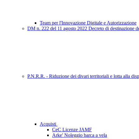
Team per l'Innovazione Digitale e Autorizzazione
DM n. 222 del 11 agosto 2022 Decreto di destinazione delle
P.N.R.R. - Riduzione dei divari territoriali e lotta alla d
Acquisti
CeC Licenze JAMF
Arke' Noleggio barca a vela