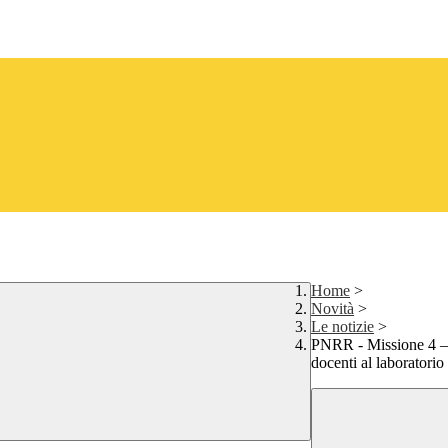
Home
>
Novità
>
Le notizie
>
PNRR - Missione 4 – 
docenti al laboratori