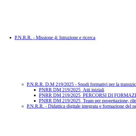
P.N.R.R. - Missione 4: Istruzione e ricerca
P.N.R.R. D.M 219/2025 - Snodi formativi per la transizione 
PNRR DM 219/2025_Atti iniziali
PNRR DM 219/2025_PERCORSI DI FORMAZIONE_Tu
PNRR DM 219/2025_Team per progettazione, rilev
P.N.R.R. - Didattica digitale integrata e formazione del p