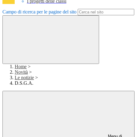
I progetti delle classi
Campo di ricerca per le pagine del sito
Home
>
Novità
>
Le notizie
>
D.S.G.A.
Menu di