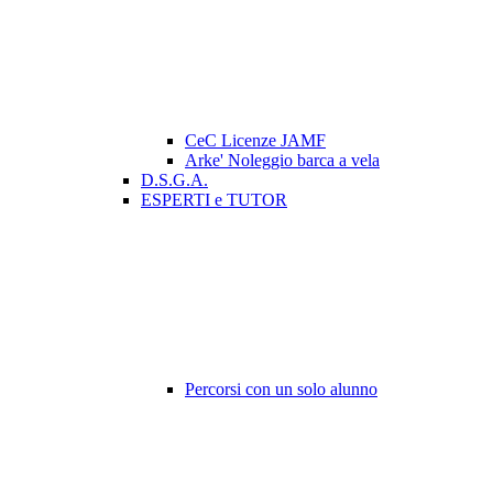
CeC Licenze JAMF
Arke' Noleggio barca a vela
D.S.G.A.
ESPERTI e TUTOR
Percorsi con un solo alunno