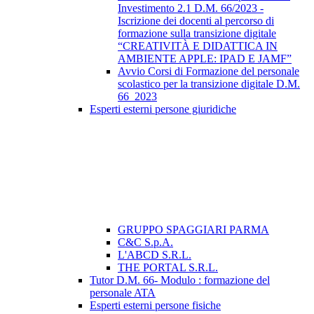
Investimento 2.1 D.M. 66/2023 -
Iscrizione dei docenti al percorso di
formazione sulla transizione digitale
“CREATIVITÀ E DIDATTICA IN
AMBIENTE APPLE: IPAD E JAMF”
Avvio Corsi di Formazione del personale
scolastico per la transizione digitale D.M.
66_2023
Esperti esterni persone giuridiche
GRUPPO SPAGGIARI PARMA
C&C S.p.A.
L'ABCD S.R.L.
THE PORTAL S.R.L.
Tutor D.M. 66- Modulo : formazione del
personale ATA
Esperti esterni persone fisiche