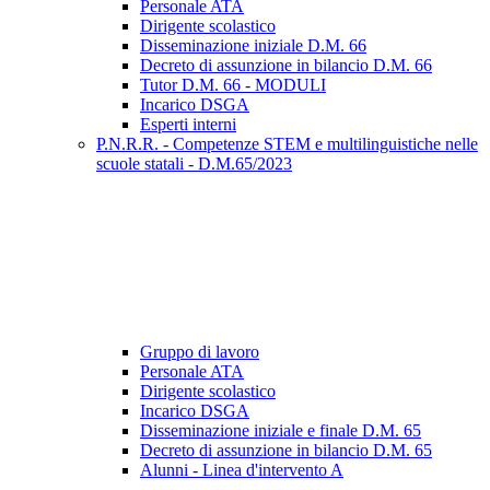
Personale ATA
Dirigente scolastico
Disseminazione iniziale D.M. 66
Decreto di assunzione in bilancio D.M. 66
Tutor D.M. 66 - MODULI
Incarico DSGA
Esperti interni
P.N.R.R. - Competenze STEM e multilinguistiche nelle
scuole statali - D.M.65/2023
Gruppo di lavoro
Personale ATA
Dirigente scolastico
Incarico DSGA
Disseminazione iniziale e finale D.M. 65
Decreto di assunzione in bilancio D.M. 65
Alunni - Linea d'intervento A