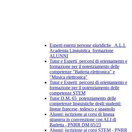
Esperti esterni persone giuridiche_ A.L.I.
Academia Linguistica_formazione
ALUNNI
Tutor e Esperti_percorsi di orientamento e
formazione per il potenziamento delle
competenze "Batteria elettronica" e
"Musica elettronica"
Tutor e Esperti_percorsi di orientamento e
formazione per il potenziamento delle
competenze STEM
Tutor D.M. 65_potenziamento delle
competenze linguistiche degli studenti:
lingue francese, tedesco e spagnolo
Alunni: iscrizione ai corsi di lingua
straniera in convenzione con ALI di
Barletta - PNRR DM 65/23
Alunni: iscrizione ai corsi STEM - PNRR