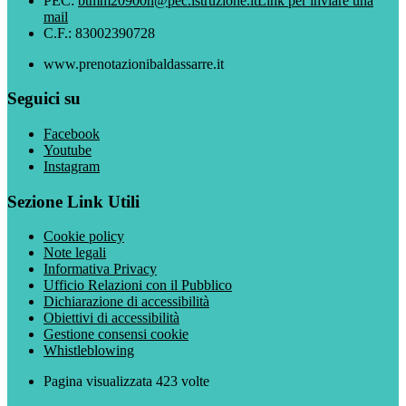
PEC:
btmm20900n@pec.istruzione.it
Link per inviare una
mail
C.F.: 83002390728
www.prenotazionibaldassarre.it
Seguici su
Facebook
Youtube
Instagram
Sezione Link Utili
Cookie policy
Note legali
Informativa Privacy
Ufficio Relazioni con il Pubblico
Dichiarazione di accessibilità
Obiettivi di accessibilità
Gestione consensi cookie
Whistleblowing
Pagina visualizzata
423
volte