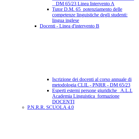
_ DM 65/23 Linea Intervento A
Tutor D.M. 65_potenziamento delle
competenze linguistiche degli studenti:
lingua inglese
Docenti - Linea d'intervento B
Iscrizione dei docenti al corso annuale di
metodologia CLIL - PNRR - DM 65/23
Esperti esterni persone giuridiche_ A.L.I.
Academia Linguistica_formazione
DOCENTI
P.N.R.R. SCUOLA 4.0