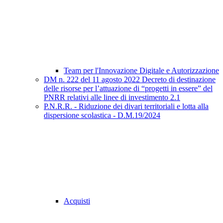
Team per l'Innovazione Digitale e Autorizzazione
DM n. 222 del 11 agosto 2022 Decreto di destinazione
delle risorse per l’attuazione di “progetti in essere” del
PNRR relativi alle linee di investimento 2.1
P.N.R.R. - Riduzione dei divari territoriali e lotta alla
dispersione scolastica - D.M.19/2024
Acquisti