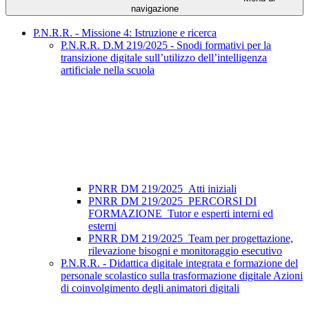
navigazione
P.N.R.R. - Missione 4: Istruzione e ricerca
P.N.R.R. D.M 219/2025 - Snodi formativi per la
transizione digitale sull’utilizzo dell’intelligenza
artificiale nella scuola
PNRR DM 219/2025_Atti iniziali
PNRR DM 219/2025_PERCORSI DI
FORMAZIONE_Tutor e esperti interni ed
esterni
PNRR DM 219/2025_Team per progettazione,
rilevazione bisogni e monitoraggio esecutivo
P.N.R.R. - Didattica digitale integrata e formazione del
personale scolastico sulla trasformazione digitale Azioni
di coinvolgimento degli animatori digitali