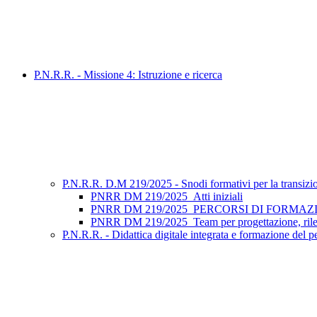
P.N.R.R. - Missione 4: Istruzione e ricerca
P.N.R.R. D.M 219/2025 - Snodi formativi per la transizione 
PNRR DM 219/2025_Atti iniziali
PNRR DM 219/2025_PERCORSI DI FORMAZIONE_Tu
PNRR DM 219/2025_Team per progettazione, rilev
P.N.R.R. - Didattica digitale integrata e formazione del p