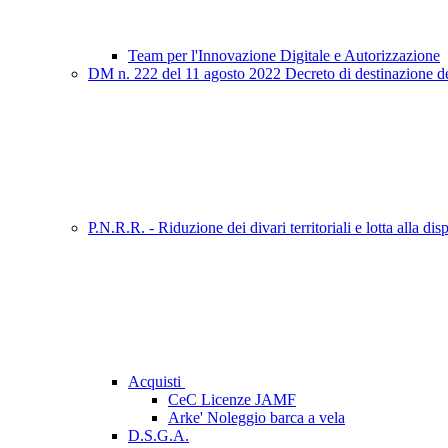
Team per l'Innovazione Digitale e Autorizzazione
DM n. 222 del 11 agosto 2022 Decreto di destinazione delle
P.N.R.R. - Riduzione dei divari territoriali e lotta alla d
Acquisti
CeC Licenze JAMF
Arke' Noleggio barca a vela
D.S.G.A.