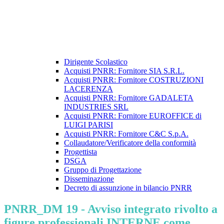
Dirigente Scolastico
Acquisti PNRR: Fornitore SIA S.R.L.
Acquisti PNRR: Fornitore COSTRUZIONI
LACERENZA
Acquisti PNRR: Fornitore GADALETA
INDUSTRIES SRL
Acquisti PNRR: Fornitore EUROFFICE di
LUIGI PARISI
Acquisti PNRR: Fornitore C&C S.p.A.
Collaudatore/Verificatore della conformità
Progettista
DSGA
Gruppo di Progettazione
Disseminazione
Decreto di assunzione in bilancio PNRR
PNRR_DM 19 - Avviso integrato rivolto a
figure professionali INTERNE come