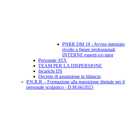
PNRR DM 19 - Avviso integrato
rivolto a figure professionali
INTERNE esperti e/o tutor
Personale ATA
TEAM PER LA DISPERSIONE
Incarichi DS
Decreto di assunzione in bilancio
P.N.R.R. - Formazione alla transizione digitale per il
personale scolastico - D.M.66/2023