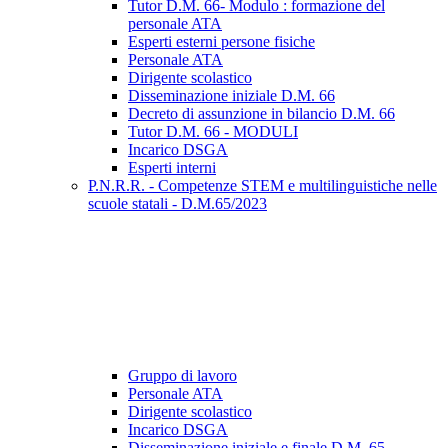
Tutor D.M. 66- Modulo : formazione del
personale ATA
Esperti esterni persone fisiche
Personale ATA
Dirigente scolastico
Disseminazione iniziale D.M. 66
Decreto di assunzione in bilancio D.M. 66
Tutor D.M. 66 - MODULI
Incarico DSGA
Esperti interni
P.N.R.R. - Competenze STEM e multilinguistiche nelle
scuole statali - D.M.65/2023
Gruppo di lavoro
Personale ATA
Dirigente scolastico
Incarico DSGA
Disseminazione iniziale e finale D.M. 65