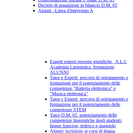
Decreto di assunzione in bilancio D.M. 65
Alunni - Linea d'intervento A
Esperti esterni persone giuridiche_ A.L.I.
Academia Linguistica_formazione
ALUNNI
Tutor e Esperti_percorsi di orientamento e
formazione per il potenziamento delle
competenze "Batteria elettronica" e
"Musica elettronica"
Tutor e Esperti_percorsi di orientamento e
formazione per il potenziamento delle
competenze STEM
Tutor D.M. 65_potenziamento delle
competenze linguistiche degli studenti:
lingue francese, tedesco e spagnolo
Alunni: iscrizione ai corsi di lingua