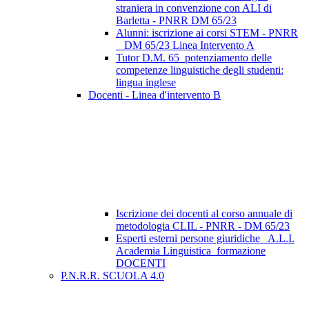
straniera in convenzione con ALI di
Barletta - PNRR DM 65/23
Alunni: iscrizione ai corsi STEM - PNRR
_ DM 65/23 Linea Intervento A
Tutor D.M. 65_potenziamento delle
competenze linguistiche degli studenti:
lingua inglese
Docenti - Linea d'intervento B
Iscrizione dei docenti al corso annuale di
metodologia CLIL - PNRR - DM 65/23
Esperti esterni persone giuridiche_ A.L.I.
Academia Linguistica_formazione
DOCENTI
P.N.R.R. SCUOLA 4.0