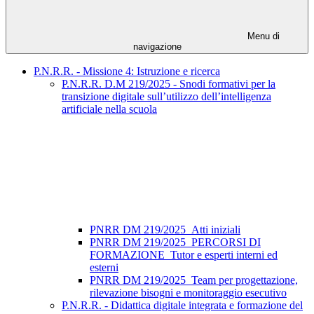
Menu di
navigazione
P.N.R.R. - Missione 4: Istruzione e ricerca
P.N.R.R. D.M 219/2025 - Snodi formativi per la
transizione digitale sull’utilizzo dell’intelligenza
artificiale nella scuola
PNRR DM 219/2025_Atti iniziali
PNRR DM 219/2025_PERCORSI DI
FORMAZIONE_Tutor e esperti interni ed
esterni
PNRR DM 219/2025_Team per progettazione,
rilevazione bisogni e monitoraggio esecutivo
P.N.R.R. - Didattica digitale integrata e formazione del