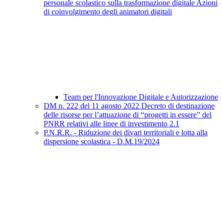
personale scolastico sulla trasformazione digitale Azioni
di coinvolgimento degli animatori digitali
Team per l'Innovazione Digitale e Autorizzazione
DM n. 222 del 11 agosto 2022 Decreto di destinazione
delle risorse per l’attuazione di “progetti in essere” del
PNRR relativi alle linee di investimento 2.1
P.N.R.R. - Riduzione dei divari territoriali e lotta alla
dispersione scolastica - D.M.19/2024