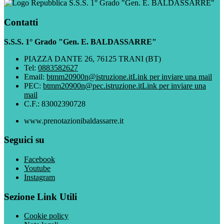
S.S.S. 1° Grado "Gen. E. BALDASSARRE"
Contatti
S.S.S. 1° Grado "Gen. E. BALDASSARRE"
PIAZZA DANTE 26, 76125 TRANI (BT)
Tel:
0883582627
Email:
btmm20900n@istruzione.it
Link per inviare una mail
PEC:
btmm20900n@pec.istruzione.it
Link per inviare una
mail
C.F.: 83002390728
www.prenotazionibaldassarre.it
Seguici su
Facebook
Youtube
Instagram
Sezione Link Utili
Cookie policy