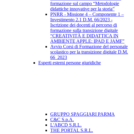
formazione sul campo “Metodologie
didattiche innovative per la storia”
PNRR - Missione 4 – Componente 1 –
Investimento 2.1 D.M. 66/2023 -
Iscrizione dei docenti al percorso di
formazione sulla transizione digitale
“CREATIVITÀ E DIDATTICA IN
AMBIENTE APPLE: IPAD E JAMF”
Avvio Corsi di Formazione del personale
scolastico per la transizione digitale D.M.
66_2023
Esperti esterni persone giuridiche
GRUPPO SPAGGIARI PARMA
C&C S.p.A.
L'ABCD S.R.L.
THE PORTAL S.R.L.