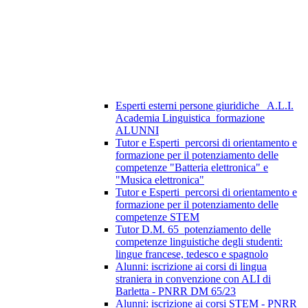
Esperti esterni persone giuridiche_ A.L.I.
Academia Linguistica_formazione
ALUNNI
Tutor e Esperti_percorsi di orientamento e
formazione per il potenziamento delle
competenze "Batteria elettronica" e
"Musica elettronica"
Tutor e Esperti_percorsi di orientamento e
formazione per il potenziamento delle
competenze STEM
Tutor D.M. 65_potenziamento delle
competenze linguistiche degli studenti:
lingue francese, tedesco e spagnolo
Alunni: iscrizione ai corsi di lingua
straniera in convenzione con ALI di
Barletta - PNRR DM 65/23
Alunni: iscrizione ai corsi STEM - PNRR