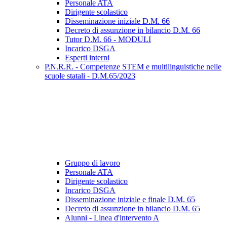
Personale ATA
Dirigente scolastico
Disseminazione iniziale D.M. 66
Decreto di assunzione in bilancio D.M. 66
Tutor D.M. 66 - MODULI
Incarico DSGA
Esperti interni
P.N.R.R. - Competenze STEM e multilinguistiche nelle
scuole statali - D.M.65/2023
Gruppo di lavoro
Personale ATA
Dirigente scolastico
Incarico DSGA
Disseminazione iniziale e finale D.M. 65
Decreto di assunzione in bilancio D.M. 65
Alunni - Linea d'intervento A