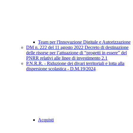
Team per l'Innovazione Digitale e Autorizzazione
DM n. 222 del 11 agosto 2022 Decreto di destinazione
delle risorse per l’attuazione di “progetti in essere” del
PNRR relativi alle linee di investimento 2.1
P.N.R.R. - Riduzione dei divari territoriali e lotta alla
dispersione scolastica - D.M.19/2024
Acquisti