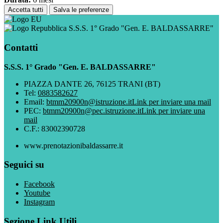
Accetta tutti
Salva le preferenze
S.S.S. 1° Grado "Gen. E. BALDASSARRE"
Contatti
S.S.S. 1° Grado "Gen. E. BALDASSARRE"
PIAZZA DANTE 26, 76125 TRANI (BT)
Tel:
0883582627
Email:
btmm20900n@istruzione.it
Link per inviare una mail
PEC:
btmm20900n@pec.istruzione.it
Link per inviare una
mail
C.F.: 83002390728
www.prenotazionibaldassarre.it
Seguici su
Facebook
Youtube
Instagram
Sezione Link Utili