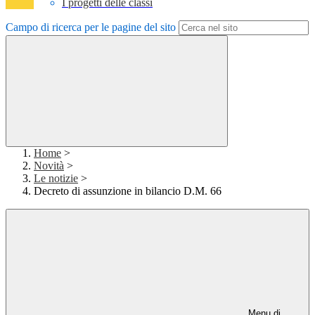
I progetti delle classi
Campo di ricerca per le pagine del sito
Home
>
Novità
>
Le notizie
>
Decreto di assunzione in bilancio D.M. 66
Menu di