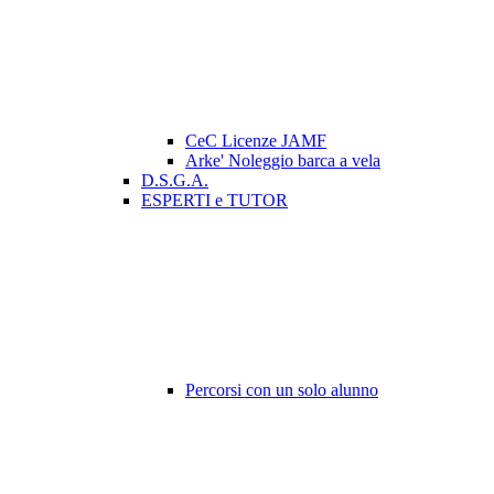
CeC Licenze JAMF
Arke' Noleggio barca a vela
D.S.G.A.
ESPERTI e TUTOR
Percorsi con un solo alunno