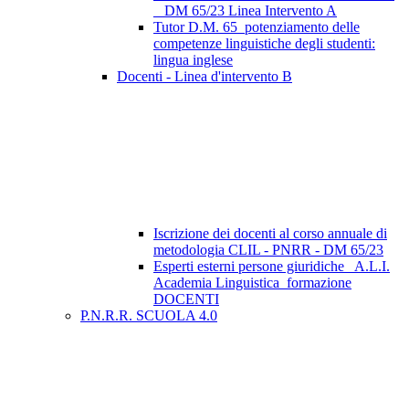
_ DM 65/23 Linea Intervento A
Tutor D.M. 65_potenziamento delle
competenze linguistiche degli studenti:
lingua inglese
Docenti - Linea d'intervento B
Iscrizione dei docenti al corso annuale di
metodologia CLIL - PNRR - DM 65/23
Esperti esterni persone giuridiche_ A.L.I.
Academia Linguistica_formazione
DOCENTI
P.N.R.R. SCUOLA 4.0