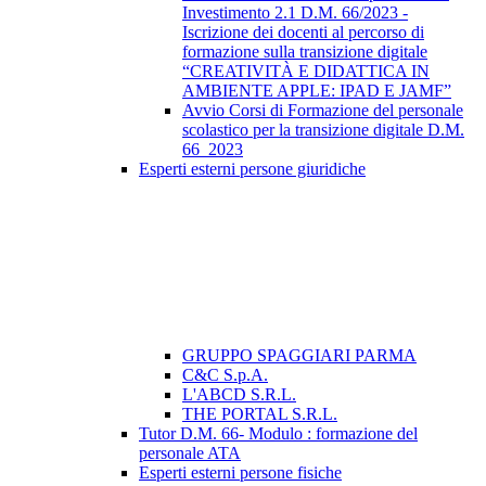
Investimento 2.1 D.M. 66/2023 -
Iscrizione dei docenti al percorso di
formazione sulla transizione digitale
“CREATIVITÀ E DIDATTICA IN
AMBIENTE APPLE: IPAD E JAMF”
Avvio Corsi di Formazione del personale
scolastico per la transizione digitale D.M.
66_2023
Esperti esterni persone giuridiche
GRUPPO SPAGGIARI PARMA
C&C S.p.A.
L'ABCD S.R.L.
THE PORTAL S.R.L.
Tutor D.M. 66- Modulo : formazione del
personale ATA
Esperti esterni persone fisiche