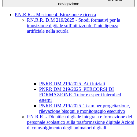
navigazione
P.N.R.R. - Missione 4: Istruzione e ricerca
P.N.R.R. D.M 219/2025 - Snodi formativi per la
transizione digitale sull’utilizzo dell’intelligenza
artificiale nella scuola
PNRR DM 219/2025_Atti iniziali
PNRR DM 219/2025_PERCORSI DI
FORMAZIONE_Tutor e esperti interni ed
esterni
PNRR DM 219/2025_Team per progettazione,
rilevazione bisogni e monitoraggio esecutivo
P.N.R.R. - Didattica digitale integrata e formazione del
personale scolastico sulla trasformazione digitale Azioni
di coinvolgimento degli animatori digitali