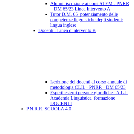
Alunni: iscrizione ai corsi STEM - PNRR
_ DM 65/23 Linea Intervento A
Tutor D.M. 65_potenziamento delle
competenze linguistiche degli studenti:
lingua inglese
Docenti - Linea d'intervento B
Iscrizione dei docenti al corso annuale di
metodologia CLIL - PNRR - DM 65/23
Esperti esterni persone giuridiche_ A.L.I.
Academia Linguistica_formazione
DOCENTI
P.N.R.R. SCUOLA 4.0