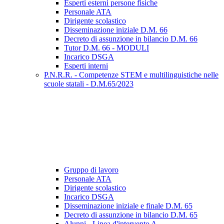
Esperti esterni persone fisiche
Personale ATA
Dirigente scolastico
Disseminazione iniziale D.M. 66
Decreto di assunzione in bilancio D.M. 66
Tutor D.M. 66 - MODULI
Incarico DSGA
Esperti interni
P.N.R.R. - Competenze STEM e multilinguistiche nelle
scuole statali - D.M.65/2023
Gruppo di lavoro
Personale ATA
Dirigente scolastico
Incarico DSGA
Disseminazione iniziale e finale D.M. 65
Decreto di assunzione in bilancio D.M. 65
Alunni - Linea d'intervento A