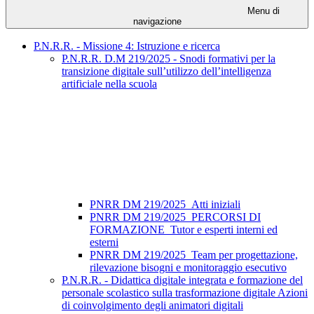
Menu di
navigazione
P.N.R.R. - Missione 4: Istruzione e ricerca
P.N.R.R. D.M 219/2025 - Snodi formativi per la
transizione digitale sull’utilizzo dell’intelligenza
artificiale nella scuola
PNRR DM 219/2025_Atti iniziali
PNRR DM 219/2025_PERCORSI DI
FORMAZIONE_Tutor e esperti interni ed
esterni
PNRR DM 219/2025_Team per progettazione,
rilevazione bisogni e monitoraggio esecutivo
P.N.R.R. - Didattica digitale integrata e formazione del
personale scolastico sulla trasformazione digitale Azioni
di coinvolgimento degli animatori digitali