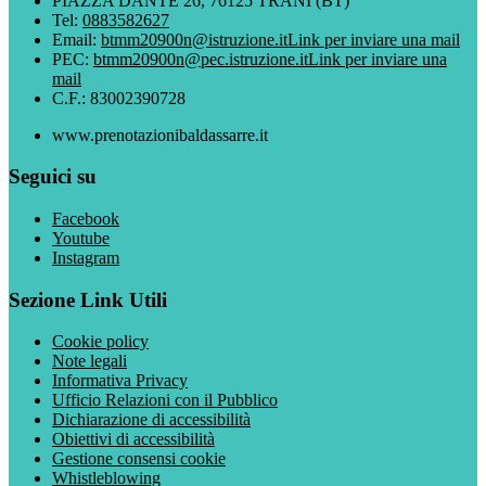
PIAZZA DANTE 26, 76125 TRANI (BT)
Tel:
0883582627
Email:
btmm20900n@istruzione.it
Link per inviare una mail
PEC:
btmm20900n@pec.istruzione.it
Link per inviare una
mail
C.F.: 83002390728
www.prenotazionibaldassarre.it
Seguici su
Facebook
Youtube
Instagram
Sezione Link Utili
Cookie policy
Note legali
Informativa Privacy
Ufficio Relazioni con il Pubblico
Dichiarazione di accessibilità
Obiettivi di accessibilità
Gestione consensi cookie
Whistleblowing