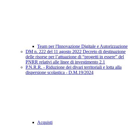
Team per l'Innovazione Digitale e Autorizzazione
DM n. 222 del 11 agosto 2022 Decreto di destinazione
delle risorse per l’attuazione di “progetti in essere” del
PNRR relativi alle linee di investimento 2.1
P.N.R.R. - Riduzione dei divari territoriali e lotta alla
dispersione scolastica - D.M.19/2024
Acquisti