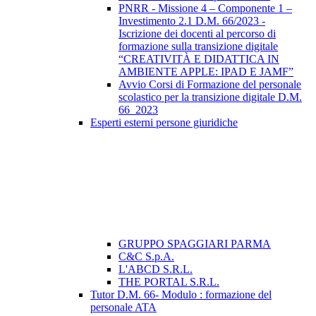
PNRR - Missione 4 – Componente 1 –
Investimento 2.1 D.M. 66/2023 -
Iscrizione dei docenti al percorso di
formazione sulla transizione digitale
“CREATIVITÀ E DIDATTICA IN
AMBIENTE APPLE: IPAD E JAMF”
Avvio Corsi di Formazione del personale
scolastico per la transizione digitale D.M.
66_2023
Esperti esterni persone giuridiche
GRUPPO SPAGGIARI PARMA
C&C S.p.A.
L'ABCD S.R.L.
THE PORTAL S.R.L.
Tutor D.M. 66- Modulo : formazione del
personale ATA