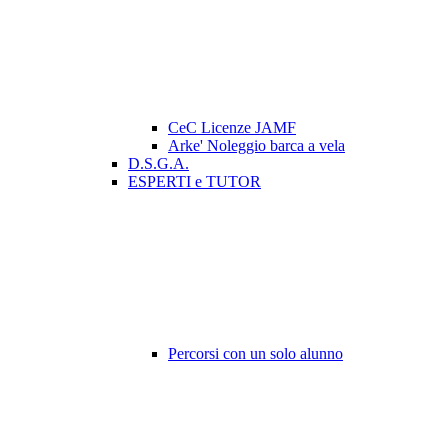
CeC Licenze JAMF
Arke' Noleggio barca a vela
D.S.G.A.
ESPERTI e TUTOR
Percorsi con un solo alunno