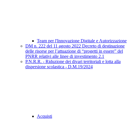
Team per l'Innovazione Digitale e Autorizzazione
DM n. 222 del 11 agosto 2022 Decreto di destinazione
delle risorse per l’attuazione di “progetti in essere” del
PNRR relativi alle linee di investimento 2.1
P.N.R.R. - Riduzione dei divari territoriali e lotta alla
dispersione scolastica - D.M.19/2024
Acquisti