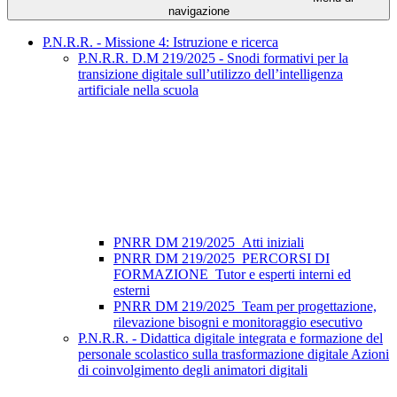
navigazione
P.N.R.R. - Missione 4: Istruzione e ricerca
P.N.R.R. D.M 219/2025 - Snodi formativi per la
transizione digitale sull’utilizzo dell’intelligenza
artificiale nella scuola
PNRR DM 219/2025_Atti iniziali
PNRR DM 219/2025_PERCORSI DI
FORMAZIONE_Tutor e esperti interni ed
esterni
PNRR DM 219/2025_Team per progettazione,
rilevazione bisogni e monitoraggio esecutivo
P.N.R.R. - Didattica digitale integrata e formazione del
personale scolastico sulla trasformazione digitale Azioni
di coinvolgimento degli animatori digitali