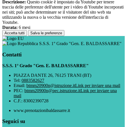
Descrizione:
Questo cookie è impostato da Youtube per tenere
traccia delle preferenze dell'utente per i video di Youtube incorporati
nei siti; può anche determinare se il visitatore del sito web sta
utilizzando la nuova o la vecchia versione dell'interfaccia di
Youtube.
Durata:
6 mesi
Accetta tutti
Salva le preferenze
S.S.S. 1° Grado "Gen. E. BALDASSARRE"
Contatti
S.S.S. 1° Grado "Gen. E. BALDASSARRE"
PIAZZA DANTE 26, 76125 TRANI (BT)
Tel:
0883582627
Email:
btmm20900n@istruzione.it
Link per inviare una mail
PEC:
btmm20900n@pec.istruzione.it
Link per inviare una
mail
C.F.: 83002390728
www.prenotazionibaldassarre.it
Seguici su