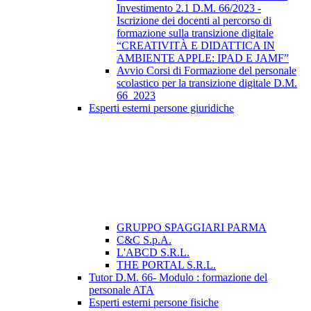
Investimento 2.1 D.M. 66/2023 -
Iscrizione dei docenti al percorso di
formazione sulla transizione digitale
“CREATIVITÀ E DIDATTICA IN
AMBIENTE APPLE: IPAD E JAMF”
Avvio Corsi di Formazione del personale
scolastico per la transizione digitale D.M.
66_2023
Esperti esterni persone giuridiche
GRUPPO SPAGGIARI PARMA
C&C S.p.A.
L'ABCD S.R.L.
THE PORTAL S.R.L.
Tutor D.M. 66- Modulo : formazione del
personale ATA
Esperti esterni persone fisiche