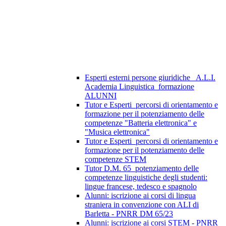
Esperti esterni persone giuridiche_ A.L.I.
Academia Linguistica_formazione
ALUNNI
Tutor e Esperti_percorsi di orientamento e
formazione per il potenziamento delle
competenze "Batteria elettronica" e
"Musica elettronica"
Tutor e Esperti_percorsi di orientamento e
formazione per il potenziamento delle
competenze STEM
Tutor D.M. 65_potenziamento delle
competenze linguistiche degli studenti:
lingue francese, tedesco e spagnolo
Alunni: iscrizione ai corsi di lingua
straniera in convenzione con ALI di
Barletta - PNRR DM 65/23
Alunni: iscrizione ai corsi STEM - PNRR