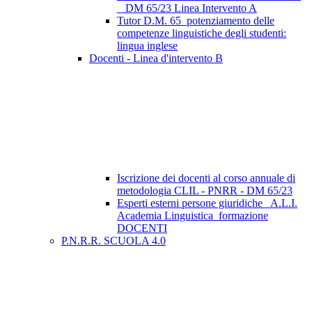
_ DM 65/23 Linea Intervento A
Tutor D.M. 65_potenziamento delle
competenze linguistiche degli studenti:
lingua inglese
Docenti - Linea d'intervento B
Iscrizione dei docenti al corso annuale di
metodologia CLIL - PNRR - DM 65/23
Esperti esterni persone giuridiche_ A.L.I.
Academia Linguistica_formazione
DOCENTI
P.N.R.R. SCUOLA 4.0