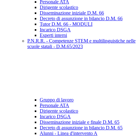
Personale ATA
Dirigente scolastico
Disseminazione iniziale D.M. 66
Decreto di assunzione in bilancio D.M. 66
Tutor D.M. 66 - MODULI
Incarico DSGA
Esperti interni
P.N.R.R. - Competenze STEM e multilinguistiche nelle
scuole statali - D.M.65/2023
Gruppo di lavoro
Personale ATA
Dirigente scolastico
Incarico DSGA
Disseminazione iniziale e finale D.M. 65
Decreto di assunzione in bilancio D.M. 65
Alunni - Linea d'intervento A