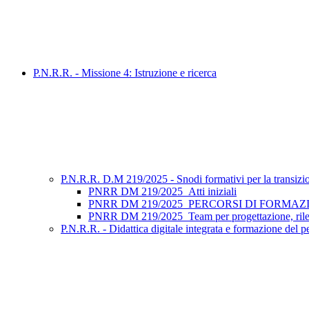
P.N.R.R. - Missione 4: Istruzione e ricerca
P.N.R.R. D.M 219/2025 - Snodi formativi per la transizione 
PNRR DM 219/2025_Atti iniziali
PNRR DM 219/2025_PERCORSI DI FORMAZIONE_Tu
PNRR DM 219/2025_Team per progettazione, rilev
P.N.R.R. - Didattica digitale integrata e formazione del p