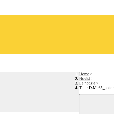
Home
>
Novità
>
Le notizie
>
Tutor D.M. 65_potenzi