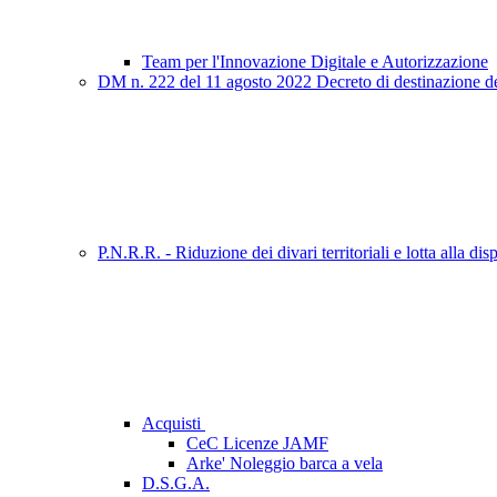
Team per l'Innovazione Digitale e Autorizzazione
DM n. 222 del 11 agosto 2022 Decreto di destinazione delle
P.N.R.R. - Riduzione dei divari territoriali e lotta alla d
Acquisti
CeC Licenze JAMF
Arke' Noleggio barca a vela
D.S.G.A.